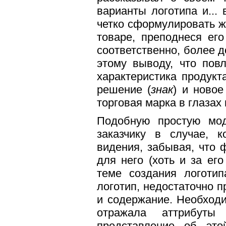
варианты логотипа и...
четко сформулировать ж
товаре, преподнеся его
соответственно, более д
этому выводу, что пов
характеристика продукт
решение (
знак
) и новое
торговая марка в глазах
Подобную простую мод
заказчику в случае, 
видения, забывая, что 
для него (хоть и за его
теме создания логоти
логотип, недостаточно
п
и содержание. Необход
отражала
аттрибуты
представление об эт