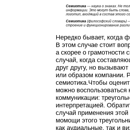
Семиотика
— наука о знаках. Не то
информации. Это могут быть слова, 
логотип, входящий в состав этого с
Семиотика
(
философский словарь
) 
строение и функционирование разли
Нередко бывает, когда ф
В этом случае стоит воп
а скорее о грамотности 
случай, когда
составляю
друг другу, но вызываю
или образом
компании
. 
семиотика.
Чтобы оцени
можно
вос
пользоваться
коммуникации: треуголь
интерпретацией.
Обратит
случай применения этой
момощи этого треугольн
как аудиальные, так и в