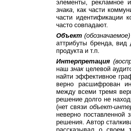
элементы, рекламное и
знака
, как части комму
части идентификации к
часто совпадают.
Объект
(обозначаемое
аттрибуты бренда, вид 
продукта и т.п
.
Интерпретация
(воспр
наш
знак
целевой аудито
найти эффективное гра
верно расшифрован инт
между всеми тремя верш
решение долго не наход
(нет связи
объект
-
инте
неверно поставленной 
решения. Автор сталкива
рассказывал о своем т