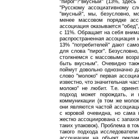
"пирог"?"вкусный" (13%, здес
"Русскому ассоциативному сло
"вкусный", мы, безусловно, 
менее массовом порядке асс
ассоциация оказывается "обед"
с 11%. Обращает на себя внима
распространенная ассоциация и
13% "потребителей" дают само
для слова "пирог". Безусловн
столкнемся с массовыми возра
быть вкусным". Очевидно такж
поймут довольно однозначно д
слово "молоко" первая ассоци
известно, что значительная час
молоко" не любит. Т.е. ориен
подход может порождать, и 
коммуникации (в том же молок
они являются частой ассоциаци
с коровой очевидна, но сама
жестко ассоциирована с запахо
таких упаковок). Проблема в т
такого подхода исследовател
ассоциации на объект реклам