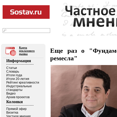
07
2026
августа
г.
Текст
|
Фото
|
Видео
|
В блогах
Карта
Еще раз о "Фундаме
рекламного
рынка
ремесла"
Информация
Статьи
Словарь
Итоги года
Итоги 20-летия
Рейтинг креативности
Индустриальные
стандарты
Видео
Архив проектов
Колонки
Прямой эфир
Визитка
Частное мнение