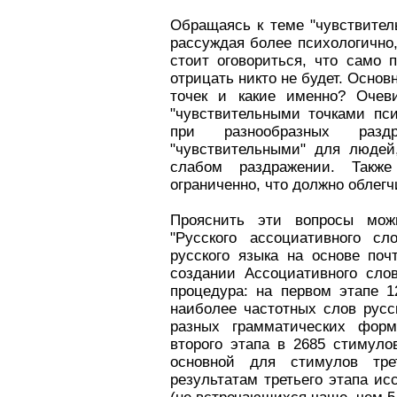
Обращаясь к теме "чувствител
рассуждая более психологично,
стоит оговориться, что само 
отрицать никто не будет. Основн
точек и какие именно? Очев
"чувствительными точками пс
при разнообразных разд
"чувствительными" для людей
слабом раздражении. Также
ограниченно, что должно облег
Прояснить эти вопросы мо
"Русского ассоциативного сл
русского языка на основе по
создании Ассоциативного сло
процедура: на первом этапе 
наиболее частотных слов русс
разных грамматических фор
второго этапа в 2685 стимуло
основной для стимулов тре
результатам третьего этапа и