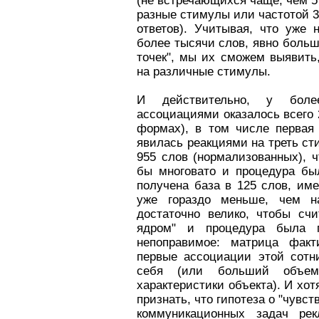
(не встречающихся чаще, чем 5
разные стимулы или частотой 3 
ответов). Учитывая, что уже
более тысячи слов, явно боль
точек", мы их сможем выявить
на различные стимулы.
И действительно, у боле
ассоциациями оказалось всего 
формах), в том числе первая
явилась реакциями на треть с
955 слов (нормализованных), ч
бы многовато и процедура бы
получена база в 125 слов, име
уже гораздо меньше, чем н
достаточно велико, чтобы сч
ядром" и процедура была 
непоправимое: матрица факт
первые ассоциации этой сотн
себя (или больший объе
характеристики объекта). И хот
признать, что гипотеза о "чувс
коммуникационных задач рек