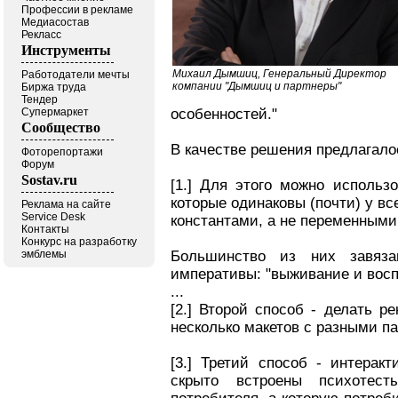
Профессии в рекламе
Медиасостав
Рекласс
Инструменты
Михаил Дымшиц, Генеральный Директор
Работодатели мечты
компании "Дымшиц и партнеры"
Биржа труда
Тендер
Супермаркет
особенностей."
Сообщество
В качестве решения предлагал
Фоторепортажи
Форум
Sostav.ru
[1.] Для этого можно использ
которые одинаковы (почти) у вс
Реклама на сайте
Service Desk
константами, а не переменными
Контакты
Конкурс на разработку
эмблемы
Большинство из них завяза
императивы: "выживание и восп
...
[2.] Второй способ - делать 
несколько макетов с разными п
[3.] Третий способ - интерак
скрыто встроены психотес