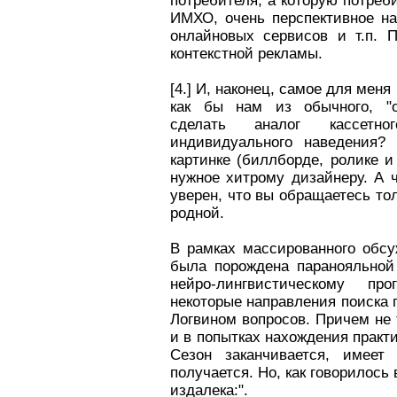
потребителя, а которую потреб
ИМХО, очень перспективное на
онлайновых сервисов и т.п. 
контекстной рекламы.
[4.] И, наконец, самое для меня
как бы нам из обычного, "од
сделать аналог кассетн
индивидуального наведения?
картинке (биллборде, ролике и 
нужное хитрому дизайнеру. А 
уверен, что вы обращаетесь то
родной.
В рамках массированного обсу
была порождена паранояльной
нейро-лингвистическому пр
некоторые направления поиска
Логвином вопросов. Причем не т
и в попытках нахождения практ
Сезон заканчивается, имеет
получается. Но, как говорилось 
издалека:".