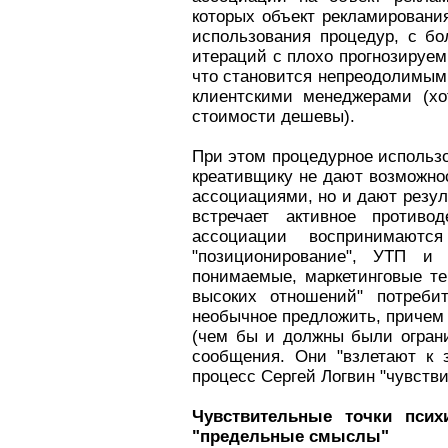
которых объект рекламировани
использования процедур, с б
итераций с плохо прогнозируе
что становится непреодолимым
клиентскими менеджерами (хо
стоимости дешевы).
При этом процедурное использо
креативщику не дают возможно
ассоциациями, но и дают резу
встречает активное противод
ассоциации воспринимаютс
"позиционирование", УТП и 
понимаемые, маркетинговые те
высоких отношений" потреби
необычное предложить, причем
(чем бы и должны были ограни
сообщения. Они "взлетают к 
процесс Сергей Логвин "чувстви
Чувствительные точки псих
"предельные смыслы"