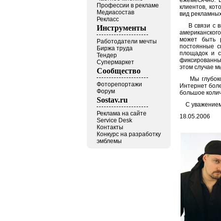
ежемесячно. 
Профессии в рекламе
клиентов, ко
Медиасостав
вид рекламных
Рекласс
В связи с вы
Инструменты
американского
может быть р
Работодатели мечты
постоянные с
Биржа труда
площадок и с
Тендер
фиксированный
Супермаркет
этом случае м
Сообщество
Мы глубоко у
Фоторепортажи
Интернет боле
Форум
большое колич
Sostav.ru
С уважением 
Реклама на сайте
18.05.2006
Service Desk
Контакты
Конкурс на разработку
эмблемы