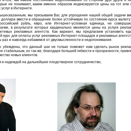
В итоге, мы имеем постоянные недопонимания со стороны друг друга и н
торые не понимают, каким именно образом индексируются цены на тот или
 услуг в Интернете.
шесказанным, мы призываем Вас для упрощения нашей общей задачи вм
 доллара ввести в обращение более устойчивую по состоянию курса валюту
оссийский рубль, евро, или Интернет-условная единица, не соверша
качки, в результате которых кардинально меняются цены на услуги рекла
етевых рекламных агентств. Как вариант, мы предлагаем установить ед
 курс для оплаты услуг рекламных Интернет-площадок и рекламных агентст
ы раз и навсегда избавимся от двусмысленности и недопонимания.
беждены, что данный шаг не только поможет нам сделать рынок рекла
е стабильным, но так же, благодаря большей гибкости и прозрачности, привл
ество новых клиентов.
и надеждой на дальнейшее плодотворное сотрудничество,