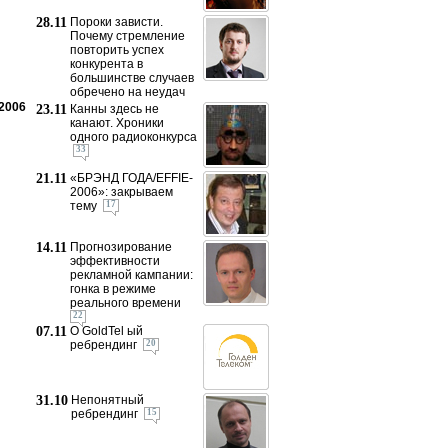
28.11
Пороки зависти.
Почему стремление
повторить успех
конкурента в
большинстве случаев
обречено на неудач
.2006
23.11
Канны здесь не
канают. Хроники
одного радиоконкурса
33
21.11
«БРЭНД ГОДА/EFFIE-
2006»: закрываем
тему
17
14.11
Прогнозирование
эффективности
рекламной кампании:
гонка в режиме
реального времени
22
07.11
О GoldTel ый
ребрендинг
20
31.10
Непонятный
ребрендинг
15