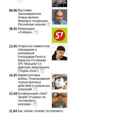
06.06
Выставки.
Экспомаркетинг.
Новые веяния.
Мировые тенденции.
Российские реалии
8
30.05
Ребрендинг
«Сибири»
92
23.05
Открытое совместное
обращение к
рекламным
площадкам Рунета
Кирилла Готовцева
(РА "Маньяко") и
Дмитрия Завалишина
("Digital Zone")
13
16.05
Маркетинговые
войны: Планирование
театра военных
действий и локальных
операций
21
25.04
Конференция «Как?
Зачем? И нужно ли
тестировать
рекламу»
10
11.04
Как, зачем, почему тестировать