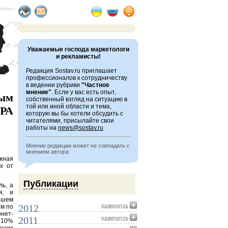
Уважаемые господа маркетологи
и рекламисты!
Редакция Sostav.ru приглашает
профессионалов к сотрудничеству
в ведении рубрики
"Частное
мнение"
. Если у вас есть опыт,
ым
собственный взгляд на ситуацию в
той или иной области и тема,
РА
которую вы бы хотели обсудить с
читателями, присылайте свои
работы на
news@sostav.ru
Мнение редакции может не совпадать с
мнением автора
жная
х от
Публикации
ь, а
я, и
нашем
развернуть
2012
ем по
рнет-
развернуть
2011
 10%