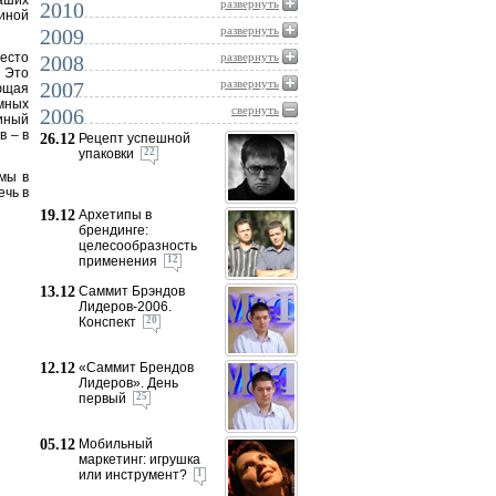
аших
развернуть
2010
 иной
развернуть
2009
есто
развернуть
2008
. Это
развернуть
2007
ющая
мных
свернуть
2006
иный
в – в
26.12
Рецепт успешной
упаковки
22
мы в
ечь в
19.12
Архетипы в
брендинге:
целесообразность
применения
12
13.12
Саммит Брэндов
Лидеров-2006.
Конспект
20
12.12
«Саммит Брендов
Лидеров». День
первый
25
05.12
Мобильный
маркетинг: игрушка
или инструмент?
1