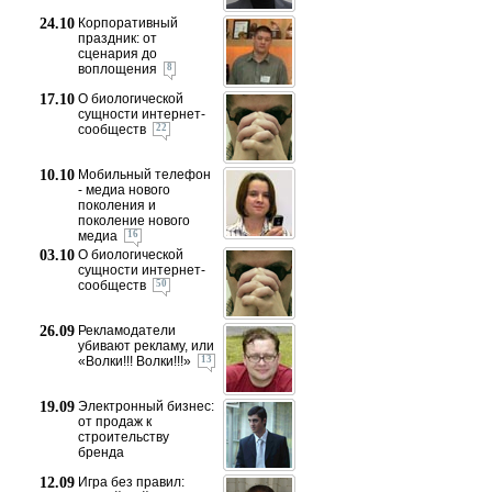
24.10
Корпоративный
праздник: от
сценария до
воплощения
8
17.10
О биологической
сущности интернет-
сообществ
22
10.10
Мобильный телефон
- медиа нового
поколения и
поколение нового
медиа
16
03.10
О биологической
сущности интернет-
сообществ
50
26.09
Рекламодатели
убивают рекламу, или
«Волки!!! Волки!!!»
13
19.09
Электронный бизнес:
от продаж к
строительству
бренда
12.09
Игра без правил: