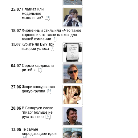
25.07
Плагиат или
модельное
мышление?
33
18.07
Фирменный стиль или «Что такое
хорошо и что такое плохо» для
вашей компании
7
11.07
Курите ли Вы? Три
истории успеха
9
04.07
Серые кардиналы
ритейла
7
27.06
Жюри конкурса как
фокус-группа
56
20.06
В Беларуси слово
"пиар" больше не
ругательное
12
13.06
Те самые
«продающие» идеи
74