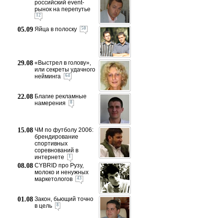
российский event-
рынок на перепутье
12
05.09
Яйца в полоску
50
29.08
«Выстрел в голову»,
или секреты удачного
нейминга
64
22.08
Благие рекламные
намерения
8
15.08
ЧМ по футболу 2006:
брендирование
спортивных
соревнований в
интернете
1
08.08
CYBRID про Рузу,
молоко и ненужных
маркетологов
43
01.08
Закон, бьющий точно
в цель
8