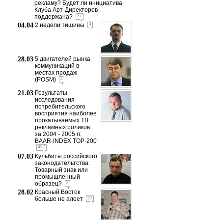
рекламу? Будет ли инициатива
Клуба Арт-Директоров
поддержана?
27
04.04
2 недели тишины
3
28.03
5 двигателей рынка
коммуникаций в
местах продаж
(POSM)
5
21.03
Результаты
исследования
потребительского
восприятия наиболее
прокатываемых ТВ
рекламных роликов
за 2004 - 2005 гг.
BAAR-INDEX TOP-200
457
07.03
Кульбиты российского
законодательтства:
Товарный знак или
промышленный
образец?
8
28.02
Красный Восток
больше не алеет
22