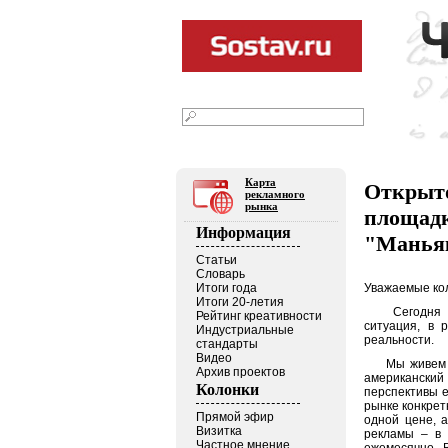
08
2026
августа
г.
Текст
|
Фото
|
Видео
|
В блогах
Карта
Открыт
рекламного
рынка
площа
Информация
"Маньяк
Статьи
Словарь
Итоги года
Уважаемые кол
Итоги 20-летия
Сегодня в о
Рейтинг креативности
ситуация, в 
Индустриальные
реальности.
стандарты
Видео
Мы живем в Р
Архив проектов
американски
Колонки
перспективы е
рынке конкрет
Прямой эфир
одной цене, 
Визитка
рекламы – в 
Частное мнение