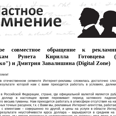
ое совместное обращение к рекламн
дкам Рунета Кирилла Готовцева (
о") и Дмитрия Завалишина (Digital Zone)
леги!
течественном сегменте Интернет-рекламы сложилась достаточно сло
результате которой нам с вами приходится работать в условиях, далеки
оссийской Федерации, стране, где официальной валютой является рубл
й доллар в настоящее время переживает период затяжного падени
го весьма туманны. Нам приходится работать в атмосфере отсутствия на 
ных точных расценок, т.к. с Вами мы, рекламные Интернет-агентства, работа
а с клиентами – совершенно по другой, и цены на услуги в области Инте
результате неустойчивости курса доллара – варьируются в среднем на