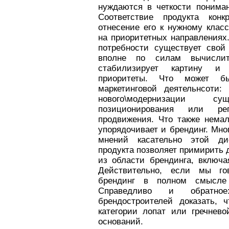
нуждаются в четкости понима
Соответствие продукта конк
отнесение его к нужному клас
на приоритетных направлениях.
потребности существует свой
вполне по силам вычислит
стабилизирует картину и 
приоритеты. Что может б
маркетинговой деятельнсоти:
нового\модернизации с
позиционирования или реп
продвижения. Что также нема
упорядочивает и брендинг. Мн
мнений касательно этой ди
продукта позволяет примирить
из области брендинга, включа
Действительно, если мы го
брендинг в полном смысле
Справедливо и обратное
брендостроителей доказать, 
категории лопат или гречнев
оснований.