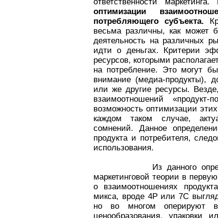
ответственности маркетинга.
оптимизации взаимоотно
потребляющего субъекта.
Кр
весьма различны, как может 
деятельность на различных ры
идти о деньгах. Критерии эф
ресурсов, которыми располагает
на потребление. Это могут б
внимание (медиа-продукты), д
или же другие ресурсы. Везде
взаимоотношений «продукт-
возможность оптимизации этих
каждом таком случае, акту
сомнений. Данное определени
продукта и потребителя, след
использования.
Из данного определения
маркетинговой теории в перву
о взаимоотношениях продукта
микса, вроде 4Р или 7С выгля
но во многом оперируют вт
ценообразования, упаковки и