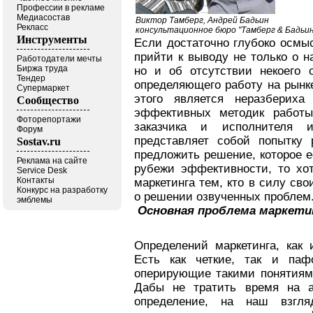
Профессии в рекламе
Медиасостав
Виктор Тамберг, Андрей Бадьин
Рекласс
консультационное бюро "Тамберг & Бадьин
Инструменты
Если достаточно глубоко осмы
прийти к выводу не только о 
Работодатели мечты
Биржа труда
но и об отсутствии некоего 
Тендер
определяющего работу на рынк
Супермаркет
этого является неразбериха
Сообщество
эффективных методик работы
Фоторепортажи
заказчика и исполнителя 
Форум
представляет собой попытку 
Sostav.ru
предложить решение, которое е
Реклама на сайте
рубежи эффективности, то хо
Service Desk
Контакты
маркетинга тем, кто в силу св
Конкурс на разработку
о решении озвученных проблем
эмблемы
Основная проблема маркети
Определений маркетинга, как 
Есть как четкие, так и паф
оперирующие такими понятиями
Дабы не тратить время на а
определение, на наш взгл