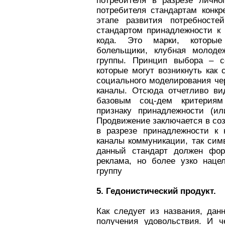
потребителя в разрезе лично
потребителя стандартам конкр
этапе развития потребносте
стандартом принадлежности к 
кода. Это марки, которы
болельщики, клубная молоде
группы. Принцип выбора – со
которые могут возникнуть как 
социального моделирования ч
каналы. Отсюда отчетливо ви
базовым соц-дем критериям
признаку принадлежности (ил
Продвижение заключается в соз
в разрезе принадлежности к к
каналы коммуникации, так сим
данный стандарт должен фор
реклама, но более узко наце
группу
5. Гедонистический продукт.
Как следует из названия, дан
получения удовольствия. И ч