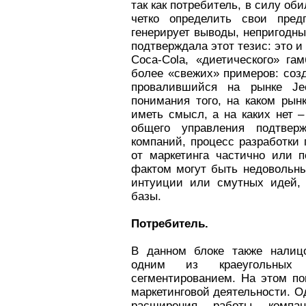
так как потребитель, в силу об
четко определить свои пред
генерирует выводы, непригодны
подтверждала этот тезис: это 
Coca-Cola, «диетического» г
более «свежих» примеров: соз
провалившийся на рынке Je
понимания того, на каком рын
иметь смысл, а на каких нет –
общего управления подтвер
компаний, процесс разработки
от маркетинга частично или 
фактом могут быть недовольны
интуиции или смутных идей,
базы.
Потребитель.
В данном блоке также налицо
одним из краеугольных 
сегментированием. На этом по
маркетинговой деятельности. О
расширения работы компан