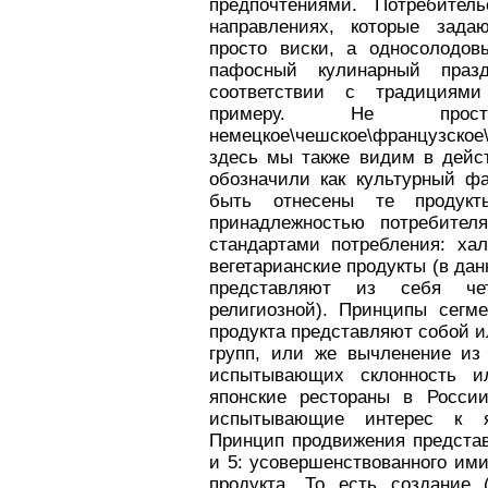
предпочтениями. Потребител
направлениях, которые зада
просто виски, а односолодо
пафосный кулинарный праз
соответствии с традиция
примеру. Не про
немецкое\чешское\французское
здесь мы также видим в дейс
обозначили как культурный фа
быть отнесены те продукт
принадлежностью потребител
стандартами потребления: ха
вегетарианские продукты (в дан
представляют из себя че
религиозной). Принципы сегм
продукта представляют собой 
групп, или же вычленение из
испытывающих склонность и
японские рестораны в Росси
испытывающие интерес к я
Принцип продвижения предста
и 5: усовершенствованного ими
продукта. То есть создание 