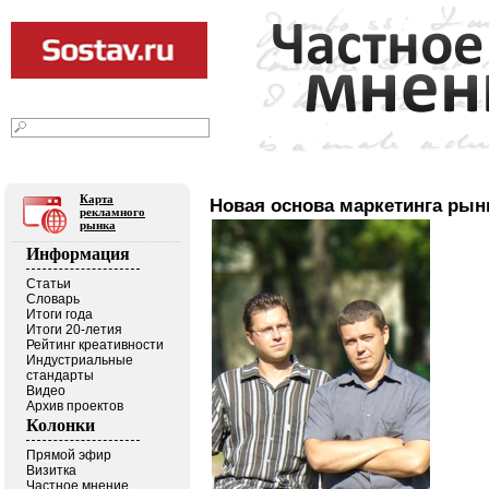
09
2026
августа
г.
Текст
|
Фото
|
Видео
|
В блогах
Карта
Новая основа маркетинга рын
рекламного
рынка
Информация
Статьи
Словарь
Итоги года
Итоги 20-летия
Рейтинг креативности
Индустриальные
стандарты
Видео
Архив проектов
Колонки
Прямой эфир
Визитка
Частное мнение