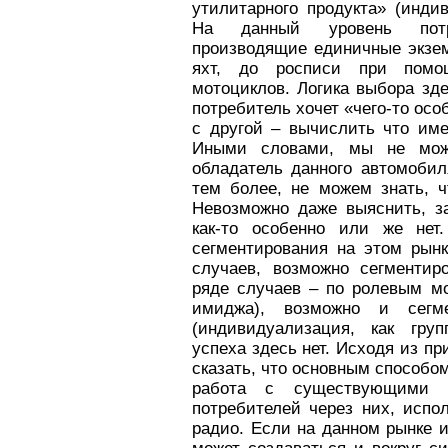
утилитарного продукта» (инди
На данный уровень потр
производящие единичные экзе
яхт, до росписи при помо
мотоциклов. Логика выбора зд
потребитель хочет «чего-то осо
с другой – вычислить что име
Иными словами, мы не мож
обладатель данного автомобил
тем более, не можем знать, ч
Невозможно даже выяснить, з
как-то особенно или же нет.
сегментирования на этом рынк
случаев, возможно сегментир
ряде случаев – по ролевым м
имиджа), возможно и сегме
(индивидуализация, как груп
успеха здесь нет. Исходя из п
сказать, что основным способо
работа с существующими 
потребителей через них, испо
радио. Если на данном рынке 