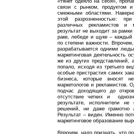
«тянет одеяло на себя», пропа
связи с рынком, продуктом 
смежными областями. Наверно
этой разрозненностью: при
различных рекламистов и м
результат не выходит за рамки
раке, лебеде и щуке – кажды
по степени важности. Впрочем,
разрабатывается одними людь
маркетинговая деятельность о
же из других представлений, 
попало, исходя из третьего в
особые пристрастия самих зак
бизнеса, которые вносят н
маркетологов и рекламистов. О
подчас доходящего до откров
отсутствие четких и одноз
результате, исполнители не
решений, ни даже грамотно а
Результат – виден. Именно пот
маркетинговое образование выр
Впрочем, надо признать, что п