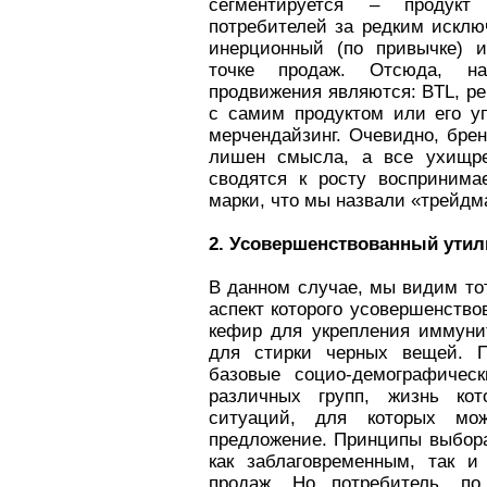
сегментируется – продукт
потребителей за редким искл
инерционный (по привычке) 
точке продаж. Отсюда, н
продвижения являются: BTL, р
с самим продуктом или его у
мерчендайзинг. Очевидно, бре
лишен смысла, а все ухищре
сводятся к росту воспринима
марки, что мы назвали «трейдм
2. Усовершенствованный утил
В данном случае, мы видим то
аспект которого усовершенство
кефир для укрепления иммуни
для стирки черных вещей. П
базовые социо-демографичес
различных групп, жизнь ко
ситуаций, для которых мож
предложение. Принципы выбор
как заблаговременным, так и
продаж. Но потребитель, п