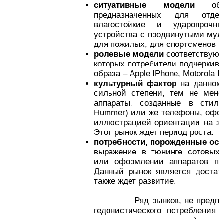
ситуативные модели
объя
предназначенных для отде
влагостойкие и ударопроч
устройства с продвинутыми м
для пожилых, для спортсменов и
ролевые модели
соответствую
которых потребители подчерки
образа – Apple IPhone, Motorola
культурный фактор
на данном
сильной степени, тем не мен
аппараты, созданные в стиле
Hummer) или же телефоны, оф
иллюстрацией ориентации на з
Этот рынок ждет период роста.
потребности, порожденные о
выражение в тюнинге сотовы
или оформлении аппаратов по
Данный рынок является доста
также ждет развитие.
Ряд рынков, не предполаг
гедонистического потреблени