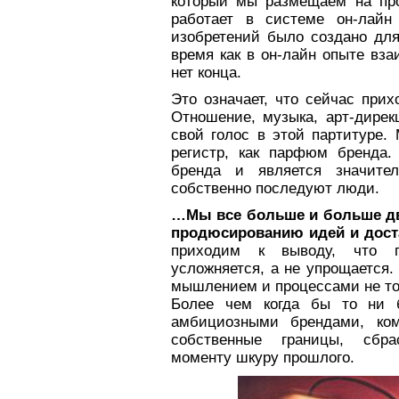
который мы размещаем на прод
работает в системе он-лай
изобретений было создано для
время как в он-лайн опыте вз
нет конца.
Это означает, что сейчас прих
Отношение, музыка, арт-дирек
свой голос в этой партитуре
регистр, как парфюм бренда.
бренда и является значите
собственно последуют люди.
…Мы все больше и больше дви
продюсированию идей и доста
приходим к выводу, что 
усложняется, а не упрощается
мышлением и процессами не тол
Более чем когда бы то ни б
амбициозными брендами, ком
собственные границы, сбр
моменту шкуру прошлого.