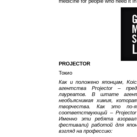
medicine for people who need it i
PROJECTOR
Токио
Как и положено японцам,
Koic
агентства
Projector
– предс
лауреатов. В штате аген
необъяснимая химия, котора
творчества. Как это по-я
соответствующий
– Projector
Именно эти ребята взорва
фестивали) работой для япо
взгляд на профессию: