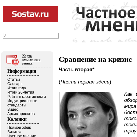
06
2026
августа
г.
Текст
|
Фото
|
Видео
|
В блогах
Карта
Сравнение на кризис
рекламного
рынка
Часть вторая*
Информация
Статьи
(
Часть первая
здесь
)
Словарь
Итоги года
Итоги 20-летия
Как 
Рейтинг креативности
обзо
Индустриальные
стандарты
мир
Видео
бост
Архив проектов
тако
Колонки
ток
Прямой эфир
триу
Визитка
Частное мнение