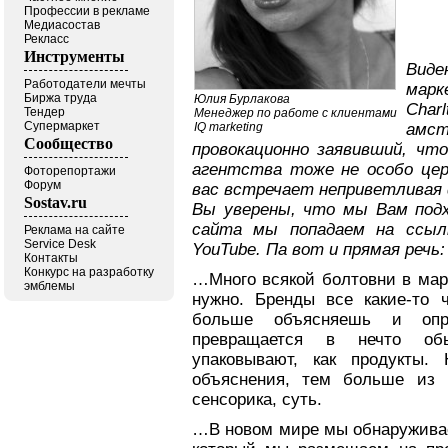
Профессии в рекламе
Медиасостав
Рекласс
Инструменты
Вид
Работодатели мечты
мар
Биржа труда
Юлия Бурлакова
Charl
Тендер
Менеджер по работе с клиентами
Супермаркет
IQ marketing
амст
Сообщество
провокационно заявивший, чт
агентства тоже не особо цер
Фоторепортажи
Форум
вас встречает неприветливая 
Sostav.ru
Вы уверены, что мы Вам под
сайта мы попадаем на ссыл
Реклама на сайте
Service Desk
YouTube
. Па вот и прямая речь:
Контакты
Конкурс на разработку
…Много всякой болтовни в мар
эмблемы
нужно. Бренды все какие-то 
больше объясняешь и опр
превращается в нечто об
упаковывают, как продукты
объяснения, тем больше из 
сенсорика, суть.
…В новом мире мы обнаруживае