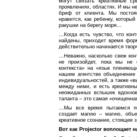
могут связать креативные с
проявлениях, областях. И мы не
бриф от клиента. Мы постоя
нравится, как ребенку, который
ракушки на берегу моря…
…Когда есть чувство, что кон
найдены, приходит время форм
действительно начинается твор
…Неважно, насколько свеж конт
не произойдет, пока мы не 
контекста» на «язык пленяющ
нашем агентстве объединение
индивидуальностей, а также «в
между ними, и есть креативн
неожиданных вспышек вдохнов
таланта – это самая «очищенная
…Мы все время пытаемся пой
создает магию – магию, объ
креативное сознание, стоящее 
Вот как
Projector
воплощает на