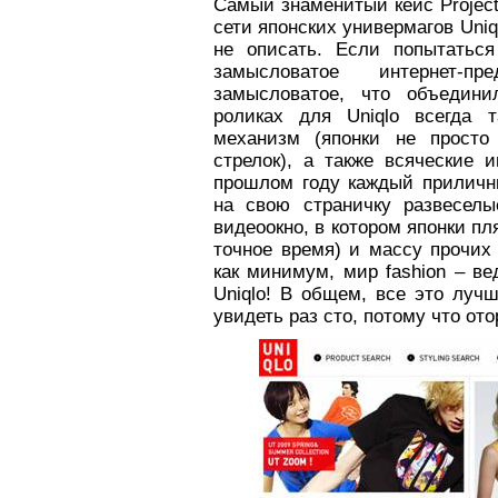
Самый знаменитый кейс Projecto
сети японских универмагов Uniq
не описать. Если попытаться
замысловатое интернет-пр
замысловатое, что объедини
роликах для Uniqlo всегда т
механизм (японки не просто
стрелок), а также всяческие 
прошлом году каждый приличн
на свою страничку развесел
видеоокно, в котором японки п
точное время) и массу прочих
как минимум, мир fashion – в
Uniqlo! В общем, все это луч
увидеть раз сто, потому что от