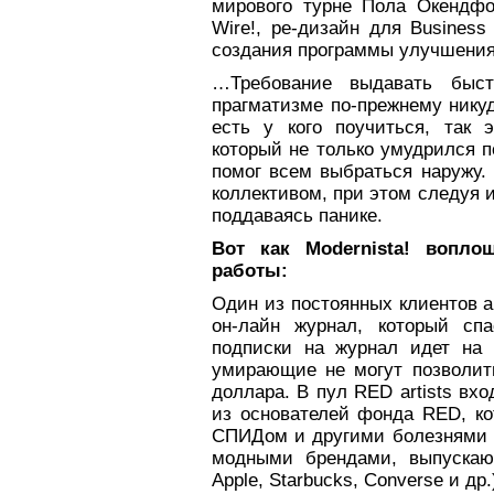
мирового турне Пола Окендфо
Wire!, ре-дизайн для Busines
создания программы улучшения 
…Требование выдавать быс
прагматизме по-прежнему нику
есть у кого поучиться, так 
который не только умудрился п
помог всем выбраться наружу. 
коллективом, при этом следуя 
поддаваясь панике.
Вот как
Modernista
! вопло
работы:
Один из постоянных клиентов а
он-лайн журнал, который спа
подписки на журнал идет на 
умирающие не могут позволит
доллара. В пул RED artists вхо
из основателей фонда RED, ко
СПИДом и другими болезнями 
модными брендами, выпускаю
Apple, Starbucks, Converse и др