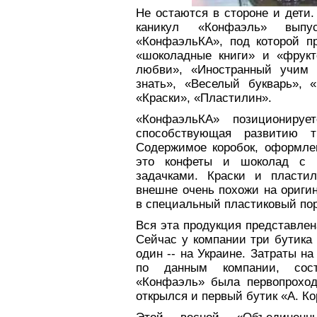
Не остаются в стороне и дети.
каникул «Конфаэль» выпу
«КонфаэльКА», под которой п
«шоколадные книги» и «фрукт
любви», «Иностранный учим 
знать», «Веселый букварь», 
«Краски», «Пластилин».
«КонфаэльКА» позиционируе
способствующая развитию т
Содержимое коробок, оформле
это конфеты и шоколад с в
задачками. Краски и пласти
внешне очень похожи на ориги
в специальный пластиковый по
Вся эта продукция представле
Сейчас у компании три бутика 
один -- на Украине. Затраты на
по данным компании, сост
«Конфаэль» была первопроход
открылся и первый бутик «А. Ко