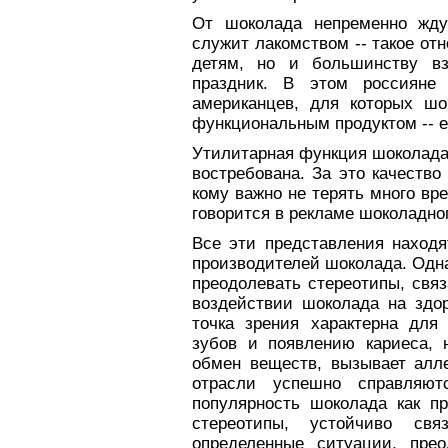
От шоколада непременно жду
служит лакомством -- такое от
детям, но и большинству вз
праздник. В этом россияне
американцев, для которых шо
функциональным продуктом -- ег
Утилитарная функция шоколада 
востребована. За это качество
кому важно не терять много вре
говорится в рекламе шоколадног
Все эти представления наход
производителей шоколада. Одн
преодолевать стереотипы, свя
воздействии шоколада на здо
точка зрения характерна для
зубов и появлению кариеса, 
обмен веществ, вызывает алл
отрасли
успешно справляют
популярность шоколада как п
стереотипы, устойчиво св
определенные ситуации, прео