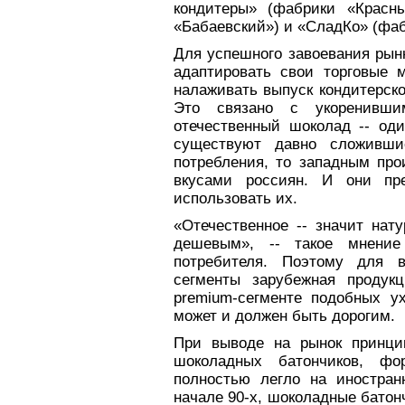
кондитеры» (фабрики «Красны
«Бабаевский») и «СладКо» (фаб
Для успешного завоевания ры
адаптировать свои торговые 
налаживать выпуск кондитерск
Это связано с укоренивши
отечественный шоколад -- од
существуют давно сложивши
потребления, то западным пр
вкусами россиян. И они пр
использовать их.
«Отечественное -- значит нат
дешевым», -- такое мнени
потребителя. Поэтому для 
сегменты зарубежная продук
premium-сегменте подобных у
может и должен быть дорогим.
При выводе на рынок принцип
шоколадных батончиков, фо
полностью легло на иностран
начале 90-х, шоколадные батон