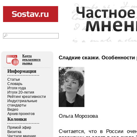
07
2026
августа
г.
Текст
|
Фото
|
Видео
|
В блогах
Карта
Сладкие сказки. Особенности
рекламного
рынка
Информация
Статьи
Словарь
Итоги года
Итоги 20-летия
Рейтинг креативности
Индустриальные
стандарты
Видео
Архив проектов
Ольга Морозова
Колонки
Прямой эфир
Считается, что в России оч
Визитка
Частное мнение