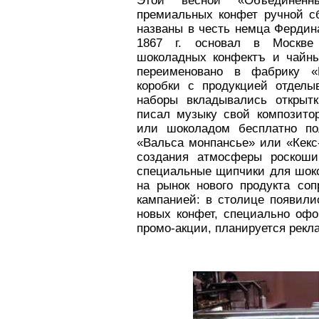
Этой весной «Объединенн
премиальных конфет ручной с
названы в честь немца Фердин
1867 г. основал в Москве
шоколадных конфектъ и чайны
переименовано в фабрику «
коробки с продукцией отделы
наборы вкладывались открыт
писал музыку свой композито
или шоколадом бесплатно по
«Вальса монпансье» или «Кекс
создания атмосферы роскоши
специальные щипчики для шок
на рынок нового продукта со
кампанией: в столице появил
новых конфет, специально оф
промо-акции, планируется рекл