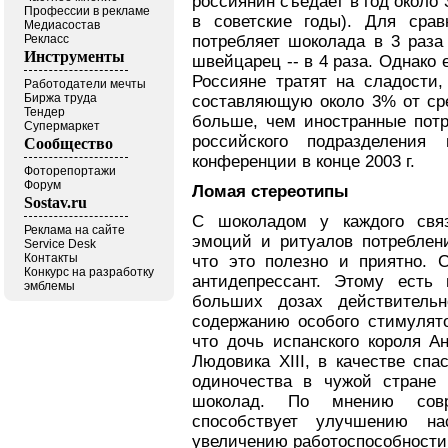
россиянин съедает в год около 
Профессии в рекламе
в советские годы). Для срав
Медиасостав
Рекласс
потребляет шоколада в 3 раза 
Инструменты
швейцарец -- в 4 раза. Однако
Россияне тратят на сладости
Работодатели мечты
Биржа труда
составляющую около 3% от сре
Тендер
больше, чем иностранные потр
Супермаркет
российского подразделения
Сообщество
конференции в конце 2003 г.
Фоторепортажи
Форум
Ломая стереотипы
Sostav.ru
С шоколадом у каждого связ
Реклама на сайте
эмоций и ритуалов потреблен
Service Desk
Контакты
что это полезно и приятно. 
Конкурс на разработку
антидепрессант. Этому есть
эмблемы
больших дозах действительн
содержанию особого стимулято
что дочь испанского короля А
Людовика XIII, в качестве спа
одиночества в чужой стране 
шоколад. По мнению совр
способствует улучшению нас
увеличению работоспособности