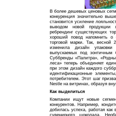
В более дешевых ценовых сегм
конкуренция значительно выш
становится усиление лояльнос
выводом новой продукции 
ребрендинг существующих тор
хороший повод напомнить о 
торговой марки. Так, весной 
изменила дизайн упаковки
выпускаемых под зонтичным 
Суббренды «Палитра», «Родны
леса» теперь объединяет еди
при этом дизайн каждого субб
идентификационные элементы
потребителем. Этот шаг призв
Nestle на витринах, образуя в
Как выделиться
Компании ищут новые сегмен
конкурентов. Например, конди
добилась успеха, работая как 
сувенирного шоколада. Нео