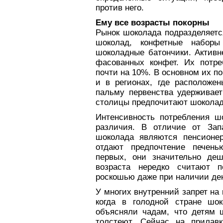
против него.
Ему все возрасты покорны
Рынок шоколада подразделяетс
шоколад, конфетные набор
шоколадные батончики. Активн
фасованных конфет. Их потр
почти на 10%. В основном их п
и в регионах, где расположе
пальму первенства удерживае
столицы предпочитают шоколад
Интенсивность потребления ш
различия. В отличие от Зап
шоколада являются пенсионе
отдают предпочтение печен
первых, они значительно деш
возраста нередко считают п
роскошью даже при наличии ден
У многих внутренний запрет на
когда в голодной стране шо
объясняли чадам, что детям 
толстеют. Сейчас на прилав