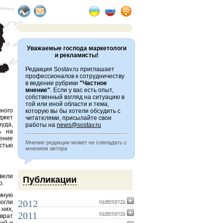
Уважаемые господа маркетологи
и рекламисты!
Редакция Sostav.ru приглашает
профессионалов к сотрудничеству
в ведении рубрики
"Частное
мнение"
. Если у вас есть опыт,
собственный взгляд на ситуацию в
той или иной области и тема,
много
которую вы бы хотели обсудить с
джет
читателями, присылайте свои
уда,
работы на
news@sostav.ru
ь на
ение
Мнение редакции может не совпадать с
стью
мнением автора
овели
Публикации
о.
мную
развернуть
2012
огли
них,
развернуть
2011
врат