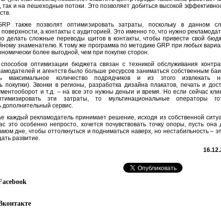
 так и на пешеходные потоки. Это позволяет добиться высокой эффективно
ств.
GRP также позволят оптимизировать затраты, поскольку в данном сл
 поверхности, а контакты с аудиторией. Это именно то, что нужно рекламода
но делать сложные переводы щитов в контакты, чтобы привести свой бюдж
йному знаменателю. К тому же программа по методике GRP при любых вари
ономически более выгодной, чем при покупке сторон.
способов оптимизации бюджета связан с техникой обслуживания контрак
ламодателей и агентств было больше ресурсов заниматься собственным ба
ать максимальное количество подрядчиков и из этого извлекать н
 покупки). Звонки в регионы, разработка дизайна плакатов, печать и дос
ументооборот и т.д. – на все это нужны деньги и время. Но если сейчас кл
тимизировать эти затраты, то мультинациональные операторы го
 дополнительный сервис.
ае каждый рекламодатель принимает решение, исходя из собственной ситу
ас это особенно непросто, хочется почувствовать точку опоры, пусть она
амом дне, чтобы оттолкнуться и подниматься наверх, но нестабильность – э
ать развитие.
16.12
Facebook
Вконтакте