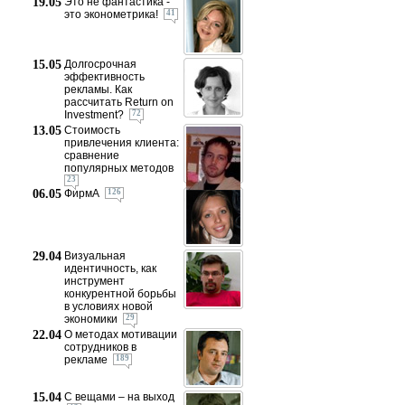
19.05
Это не фантастика -
это эконометрика!
41
15.05
Долгосрочная
эффективность
рекламы. Как
рассчитать Return on
Investment?
72
13.05
Стоимость
привлечения клиента:
сравнение
популярных методов
23
06.05
ФирмА
126
29.04
Визуальная
идентичность, как
инструмент
конкурентной борьбы
в условиях новой
экономики
29
22.04
О методах мотивации
сотрудников в
рекламе
189
15.04
С вещами – на выход