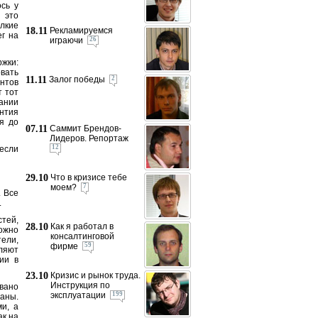
сь у
 это
лкие
18.11
Рекламируемся
ег на
играючи
26
ржки:
вать
11.11
Залог победы
2
ентов
т тот
ании
нтия
я до
07.11
Саммит Брендов-
Лидеров. Репортаж
12
 если
29.10
Что в кризисе тебе
моем?
7
. Все
.
тей,
28.10
Как я работал в
можно
консалтинговой
ели,
фирме
59
оляют
ии в
23.10
Кризис и рынок труда.
Инструкция по
овано
эксплуатации
199
раны.
и, а
ак на