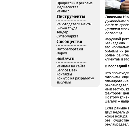
Профессии в рекламе
Медиасостав
Рекласс
Инструменты
Вячеслав Ни
руководител
Работодатели мечты
отдела прод
Биржа труда
(филиал Моск
Тендер
область)
Супермаркет
наружной рекл
Сообщество
безнадежно. К
это нормально
Фоторепортажи
объемы их ре
Форум
более рачите
Sostav.ru
клиентам в эт
Реклама на сайте
В последний 
Service Desk
Что происходи
Контакты
говорили еще
Конкурс на разработку
планирование.
эмблемы
рекламодател
неизвестно, к
факторов: цен
Поэтому клие
шагами – напр
Если раньше п
двух недель д
конце ноября.
без существ
рекламодател