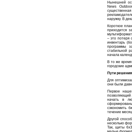
Нынешней осе
News Outdoo
существенная
рекламодатели
наружку. В де
Короткое план
приходится з
мультиформатн
– это потеря 
инвентарь (б
программы з
стабильной р
начала календ
В то же время
городские адм
Пути решения
Для оптимиза
они были давн
Первое наш
позволяющий р
начать в лю
сформированы
сэкономить б
течение месяц
Другой спосо
несколько фор
Так, щиты 6х
малые форматы