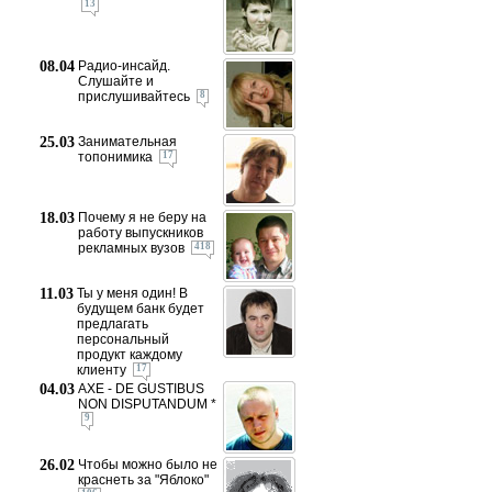
13
08.04
Радио-инсайд.
Слушайте и
прислушивайтесь
8
25.03
Занимательная
топонимика
17
18.03
Почему я не беру на
работу выпускников
рекламных вузов
418
11.03
Ты у меня один! В
будущем банк будет
предлагать
персональный
продукт каждому
клиенту
17
04.03
АХЕ - DE GUSTIBUS
NON DISPUTANDUM *
9
26.02
Чтобы можно было не
краснеть за "Яблоко"