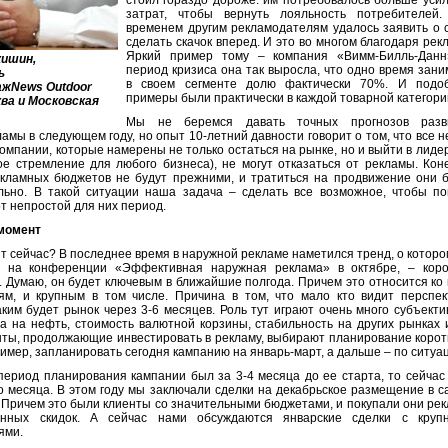
стоил гораздо дороже: им потребовалось больше уси
затрат, чтобы вернуть лояльность потребителей.
временем другим рекламодателям удалось заявить о 
сделать скачок вперед. И это во многом благодаря рек
Яркий пример тому – компания «Вимм-Билль-Данн
кишин,
период кризиса она так выросла, что одно время зан
ь
в своем сегменте долю фактически 70%. И подо
ажNews Outdoor
примеры были практически в каждой товарной категори
ва и Московская
Мы не беремся давать точных прогнозов разв
амы в следующем году, но опыт 10-летний давности говорит о том, что все н
омпании, которые намерены не только остаться на рынке, но и выйти в лиде
е стремление для любого бизнеса), не могут отказаться от рекламы. Кон
кламных бюджетов не будут прежними, и тратиться на продвижение они б
льно. В такой ситуации наша задача – сделать все возможное, чтобы по
от непростой для них период.
момент
т сейчас? В последнее время в наружной рекламе наметился тренд, о котор
 на конференции «Эффективная наружная реклама» в октябре, – коро
 Думаю, он будет ключевым в ближайшие полгода. Причем это относится ко
ям, и крупным в том числе. Причина в том, что мало кто видит перспект
аким будет рынок через 3-6 месяцев. Роль тут играют очень много субъект
а на нефть, стоимость валютной корзины, стабильность на других рынках 
нты, продолжающие инвестировать в рекламу, выбирают планирование коро
имер, запланировать сегодня кампанию на январь-март, а дальше – по ситуа
ериод планирования кампании был за 3-4 месяца до ее старта, то сейчас
о месяца. В этом году мы заключали сделки на декабрьское размещение в 
 Причем это были клиенты со значительными бюджетами, и покупали они ре
енных скидок. А сейчас нами обсуждаются январские сделки с круп
ями.