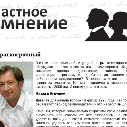
раткосрочный
В связи с нестабильной ситуацией на рынке сегодня 
обсуждают, за счет каких затрат оптимизировать бю
компании: аренда недвижимости, стоимость тр
инвестиции в рекламу и т.д. Стоит ли экономит
собственном продвижении? В конечном итоге реш
всегда за клиентом. Но мы стараемся с уверенно
смотреть в 2009 год. И повод для этого есть.
Назад в будущее
Давайте для начала вспомним кризис 1998 года. Как п
себя в этот период рекламодатели, и что из этого вышл
Клиенты, которые значительно сократили свою рекла
активность или совсем от нее отказались, не см
удержать позиций в своем сегменте. Некоторым из 
конечно, удалось вернуть свою долю рынка, но воз