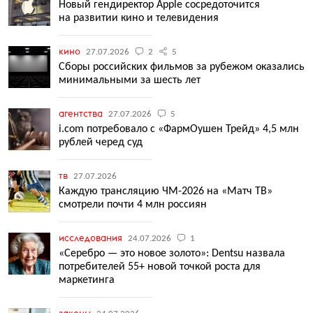
Новый гендиректор Apple сосредоточится
на развитии кино и телевидения
кино
27.07.2026
2
5
Сборы российских фильмов за рубежом оказались
минимальными за шесть лет
агентства
27.07.2026
5
i.com потребовало с «ФармОушен Трейд» 4,5 млн
рублей черед суд
тв
27.07.2026
Каждую трансляцию ЧМ-2026 на «Матч ТВ»
смотрели почти 4 млн россиян
исследования
24.07.2026
1
«Серебро — это новое золото»: Dentsu назвала
потребителей 55+ новой точкой роста для
маркетинга