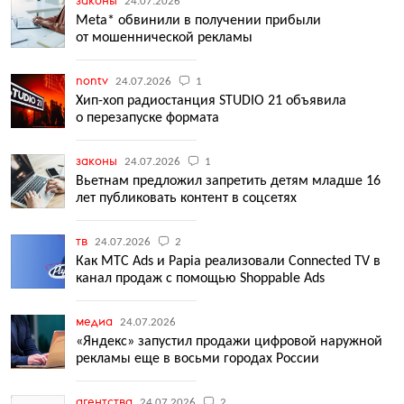
законы
24.07.2026
Meta* обвинили в получении прибыли
от мошеннической рекламы
nontv
24.07.2026
1
Хип-хоп радиостанция STUDIO 21 объявила
о перезапуске формата
законы
24.07.2026
1
Вьетнам предложил запретить детям младше 16
лет публиковать контент в соцсетях
тв
24.07.2026
2
Как МТС Ads и Papia реализовали Connected TV в
канал продаж с помощью Shoppable Ads
медиа
24.07.2026
«Яндекс» запустил продажи цифровой наружной
рекламы еще в восьми городах России
агентства
24.07.2026
2