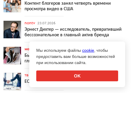
Контент блогеров занял четверть времени
просмотра видео в США
nontv
23.07.2026
Эрнест Дихтер — исследователь, превративший
бессознательное в главный актив бренда
медиа
23.07.2026
3
1
Мы используем файлы
cookie
, чтобы
Бывшая команда Conde Nast в России запускает
предоставить вам больше возможностей
глянцевый журнал
при использовании сайта.
тв
23.07.2026
1
OK
ЕС одобрил сделку Paramount и Warner Bros.
исследования
22.07.2026
↑
WARC: агентный ИИ сильнее всего изменит
медиа, ретейл и финансы
исследования
22.07.2026
1
Как обеспечить рост показателей эффективности