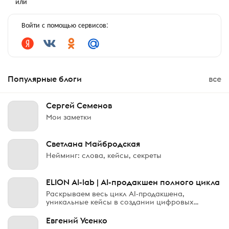
или
Войти с помощью сервисов:
Популярные блоги
все
Сергей Семенов
Мои заметки
Светлана Майбродская
Нейминг: слова, кейсы, секреты
ELION AI-lab | AI-продакшен полного цикла
Раскрываем весь цикл AI-продакшена,
уникальные кейсы в создании цифровых
аватаров и делимся опытом про тренды
генеративного контента. Показываем изнутри,
Евгений Усенко
как строится новая медиа-индустрия и