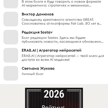
В этом блоге я буду говорить о новом формате
трансформ
AI-маркетинга: стратегиях и механиках
продвижения, инструментах, практиках и идеях,
которые помогут современным компаниям
Виктор Донюков
мыслить стратегически, действоват
Совладелец креативного агентства GREAT.
Сооснователь ai-платформы Fair Lab. 20 лет в
рекламе, Каннский Лев, десятки фестивалей,
сотни реализованных кампаний. Преподаю,
Редакция Sostav
выступаю, жюрю фестивали. Верю,
Блог редакции Sostav. Здесь мы будем
публиковать новости, касающиеся обновлений
и работы платформы, отвечать на
распространённые вопросы и делиться
ERA2.AI | Агрегатор нейросетей
интересными фактами о жизни издания.
ERA2.AI | Агрегатор нейросетей — твой ключ для
Подписывайтесь!
доступа ко всем AI моделям!
Светлана Жукова
Личный блог