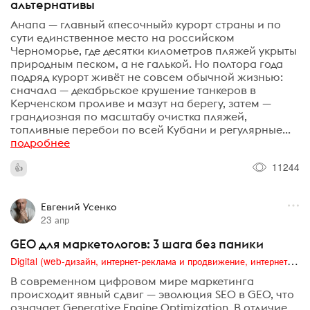
альтернативы
Анапа — главный «песочный» курорт страны и по
сути единственное место на российском
Черноморье, где десятки километров пляжей укрыты
природным песком, а не галькой. Но полтора года
подряд курорт живёт не совсем обычной жизнью:
сначала — декабрьское крушение танкеров в
Керченском проливе и мазут на берегу, затем —
грандиозная по масштабу очистка пляжей,
топливные перебои по всей Кубани и регулярные...
подробнее
11244
Евгений Усенко
23 апр
GEO для маркетологов: 3 шага без паники
Digital (web-дизайн, интернет-реклама и продвижение, интернет-сообщества и блоги, интернет-коммуникации, мобильный маркетинг, реклама на цифровых экранах)
В современном цифровом мире маркетинга
происходит явный сдвиг — эволюция SEO в GEO, что
означает Generative Engine Optimization. В отличие