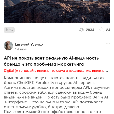
2934
24
23
Евгений Усенко
14 июл
API не показывает реальную AI-видимость
бренда и это проблема маркетинга
Digital (web-дизайн, интернет-реклама и продвижение, интернет-сообщества и блоги, интернет-коммуникации, мобильный маркетинг, реклама на цифровых экранах)
Компании всё чаще пытаются понять, видит ли их
бренд ChatGPT, Perplexity и другие AI-сервисы.
Логика простая: задали вопросы через API, получили
ответы, собрали таблицу, сделали вывод — бренд
виден или не виден. Но есть одна проблема. API и AI
-интерфейс — это не одно и то же. API показывает
ответ модели: удобно, быстро, дешево.
Пользовательский интерфейс показывает то, что