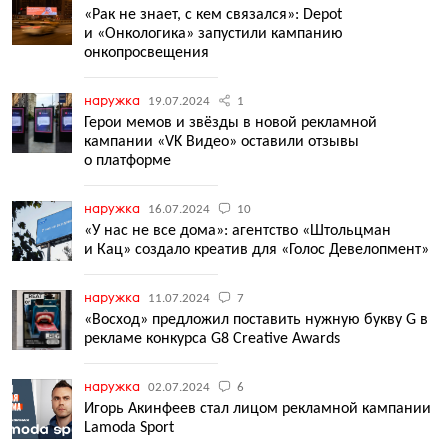
«Рак не знает, с кем связался»: Depot
и «Онкологика» запустили кампанию
онкопросвещения
наружка
19.07.2024
1
Герои мемов и звёзды в новой рекламной
кампании «VK Видео» оставили отзывы
о платформе
наружка
16.07.2024
10
«У нас не все дома»: агентство «Штольцман
и Кац» создало креатив для «Голос Девелопмент»
наружка
11.07.2024
7
«Восход» предложил поставить нужную букву G в
рекламе конкурса G8 Creative Awards
наружка
02.07.2024
6
Игорь Акинфеев стал лицом рекламной кампании
Lamoda Sport