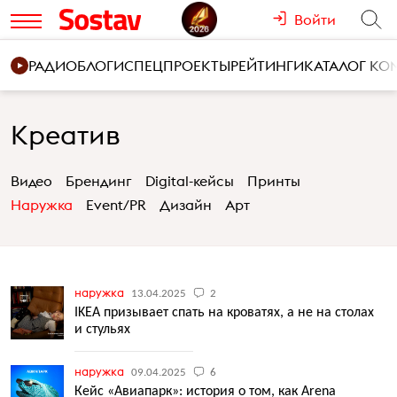
Войти
РАДИО
БЛОГИ
СПЕЦПРОЕКТЫ
РЕЙТИНГИ
КАТАЛОГ К
Креатив
Видео
Брендинг
Digital-кейсы
Принты
Наружка
Event/PR
Дизайн
Арт
наружка
13.04.2025
2
IKEA призывает спать на кроватях, а не на столах
и стульях
наружка
09.04.2025
6
Кейс «Авиапарк»: история о том, как Arena