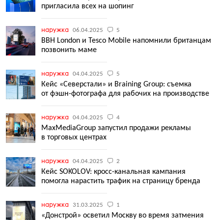
пригласила всех на шопинг
наружка
06.04.2025
5
BBH London и Tesco Mobile напомнили британцам
позвонить маме
наружка
04.04.2025
5
Кейс «Северстали» и Braining Group: съемка
от фэшн-фотографа для рабочих на производстве
наружка
04.04.2025
4
MaxMediaGroup запустил продажи рекламы
в торговых центрах
наружка
04.04.2025
2
Кейс SOKOLOV: кросс-канальная кампания
помогла нарастить трафик на страницу бренда
наружка
31.03.2025
1
«Донстрой» осветил Москву во время затмения