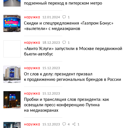
подземный переход в питерском метро
наружка
12.01.2024
1
Скидки и спецпредложения «Газпром Бонус»
«вылетели» с медиаэкранов
наружка
18.12.2023
1
«Авито Услуги» запустили в Москве передвижной
бьюти-автобус
наружка
15.12.2023
От слов к делу: президент призвал
к продвижению региональных брендов в России
наружка
15.12.2023
Пробки и трансляция слов президента: как
освещали пресс-конференцию Путина
на медиаэкранах
наружка
15.12.2023
4
1