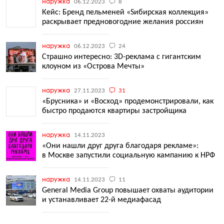
наружка
06.12.2023
8
Кейс: Бренд пельменей «Sибирская коллекция»
раскрывает предновогодние желания россиян
наружка
06.12.2023
24
Страшно интересно: 3D-реклама с гигантским
клоуном из «Острова Мечты»
наружка
27.11.2023
31
«Брусника» и «Восход» продемонстрировали, как
быстро продаются квартиры застройщика
наружка
14.11.2023
«Они нашли друг друга благодаря рекламе»:
в Москве запустили социальную кампанию к НРФ
наружка
14.11.2023
11
General Media Group повышает охваты аудитории
и устанавливает 22-й медиафасад