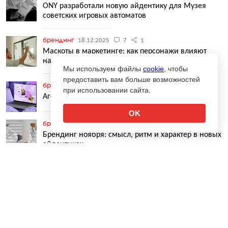
ONY разработали новую айдентику для Музея
советских игровых автоматов
брендинг
18.12.2025
7
1
Маскоты в маркетинге: как персонажи влияют
на эффективность бренда
Мы используем файлы
cookie
, чтобы
предоставить вам больше возможностей
брендинг
09.12.2025
1
1
при использовании сайта.
Агентство PR Perfect провело ребрендинг
OK
брендинг
09.12.2025
9
Брендинг ноября: смысл, ритм и характер в новых
айдентиках
↑
брендинг
08.12.2025
1
«И это будет совсем другое дело!»: новый бренд
бизнес-кэмпа от Volga Volga Brand Identity
брендинг
04.12.2025
3
1
MTС Web Services объединила IT-направления под