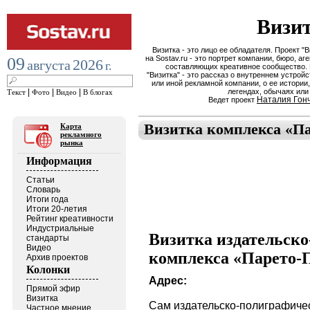
Визи
Визитка - это лицо ее обладателя. Проект "В
09
на Sostav.ru - это портрет компании, бюро, аге
2026
августа
г.
составляющих креативное сообщество.
"Визитка" - это рассказ о внутреннем устройс
или иной рекламной компании, о ее истории,
|
|
|
легендах, обычаях или
Текст
Фото
Видео
В блогах
Наталия Гон
Ведет проект
Визитка комплекса «П
Карта
рекламного
рынка
Информация
Статьи
Словарь
Итоги года
Итоги 20-летия
Рейтинг креативности
Индустриальные
Визитка издательск
стандарты
Видео
комплекса «Парето-
Архив проектов
Колонки
Адрес:
Прямой эфир
Визитка
Сам издательско-полиграфичес
Частное мнение