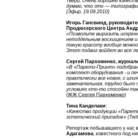
Твери. Очень хорошее качеств
думаю, что это — типографи
(Эфир, 19.09.2010)
Игорь Гансвинд, руководит
Продюсерского Центра Андр
«Позвольте выразить искрен
неподдельным восхищением и 
такую красоту вообще можно 
Этот подвиг войдет во все л
Сергей Пархоменко, журнали
«В «Парето-Принт» подобра
комплект оборудования - и пе
практически все новое, с иго
замечательная, трудно было 
условиях кто-то способен та
(
ЖЖ Сергея Пархоменко
)
Тина Канделаки:
«Качество продукции «Парет
эстетический припадок» (Twitt
Репортаж побывавшего у нас в
Адагамова
, известного под н