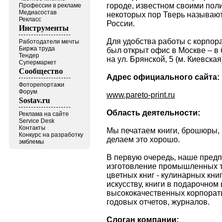
городе, известном своими пол
Профессии в рекламе
Медиасостав
некоторых пор Тверь называю
Рекласс
России.
Инструменты
Для удобства работы с корпор
Работодатели мечты
Биржа труда
был открыт офис в Москве – в
Тендер
на ул. Брянской, 5 (м. Киевская
Супермаркет
Сообщество
Адрес официального сайта:
Фоторепортажи
Форум
www.pareto-print.ru
Sostav.ru
Область деятельности:
Реклама на сайте
Service Desk
Контакты
Мы печатаем книги, брошюры, 
Конкурс на разработку
делаем это хорошо.
эмблемы
В первую очередь, наше пред
изготовление промышленных 
цветных книг - кулинарных книг
искусству, книги в подарочном 
высококачественных корпорати
годовых отчетов, журналов.
Слоган компании: