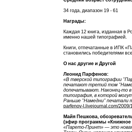
34 года, диапазон 19 - 61
Награды:
Каждая 12 книга, изданная в Р
именно нашей типографией.
Книги, отпечатанные в ИПК «П
становились победителями вс
О нас другие и Другой
Леонид Парфенов:
«В тверской типографии "Па
печатают третий том "Намед
допечатывают. Наконец-то в
типография, в которой могут
Раньше "Намедни" печатали т
parfenov-l.livejournal.com/2009/
Майя Пешкова, обозревател
(эфир программы «Книжное 
«Парето-Принт» — это новая