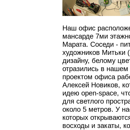
Наш офис расположе
мансарде 7ми этажн
Марата. Cоседи - пи
художников Митьки (
дизайну, белому цве
отразились в нашем
проектом офиса раб
Алексей Новиков, к
идею open-space, чт
для светлого простр
около 5 метров. У на
которых открываютс
восходы и закаты, к