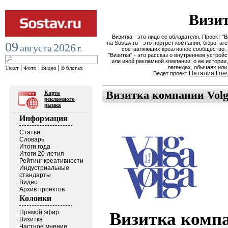
Визи
Визитка - это лицо ее обладателя. Проект "В
09
на Sostav.ru - это портрет компании, бюро, аге
2026
августа
г.
составляющих креативное сообщество.
"Визитка" - это рассказ о внутреннем устройс
или иной рекламной компании, о ее истории,
|
|
|
легендах, обычаях или
Текст
Фото
Видео
В блогах
Наталия Гон
Ведет проект
Визитка компании Volg
Карта
рекламного
рынка
Информация
Статьи
Словарь
Итоги года
Итоги 20-летия
Рейтинг креативности
Индустриальные
стандарты
Видео
Архив проектов
Колонки
Прямой эфир
Визитка компа
Визитка
Частное мнение