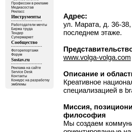
Профессии в рекламе
Медиасостав
Рекласс
Адрес:
Инструменты
ул. Марата, д. 36-38
Работодатели мечты
Биржа труда
последнем этаже.
Тендер
Супермаркет
Сообщество
Представительство
Фоторепортажи
Форум
www.volga-volga.com
Sostav.ru
Реклама на сайте
Service Desk
Описание и област
Контакты
Конкурс на разработку
Креативное национал
эмблемы
специализацией в bra
Миссия, позицион
философия
Мы создаем коммун
ориентированные на