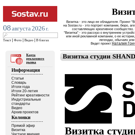
Визи
Визитка - это лицо ее обладателя. Проект "В
08
на Sostav.ru - это портрет компании, бюро, аге
2026
августа
г.
составляющих креативное сообщество.
"Визитка" - это рассказ о внутреннем устройс
или иной рекламной компании, о ее истории,
|
|
|
легендах, обычаях или
Текст
Фото
Видео
В блогах
Наталия Гон
Ведет проект
Визитка студии SHAN
Карта
рекламного
рынка
Информация
Статьи
Словарь
Итоги года
Итоги 20-летия
Рейтинг креативности
Индустриальные
стандарты
Видео
Архив проектов
Колонки
Прямой эфир
Визитка студ
Визитка
Частное мнение