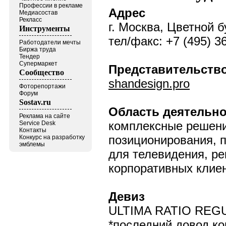
Профессии в рекламе
Адрес
Медиасостав
Рекласс
г. Москва, Цветной б
Инструменты
тел/факс: +7 (495) 3
Работодатели мечты
Биржа труда
Тендер
Супермаркет
Представительство
Сообщество
shandesign.pro
Фоторепортажи
Форум
Sostav.ru
Область деятельн
Реклама на сайте
комплексные решени
Service Desk
Контакты
позиционирования, 
Конкурс на разработку
эмблемы
для телевидения, ре
корпоративных клиен
Девиз
ULTIMA RATIO REG
*последний довод к