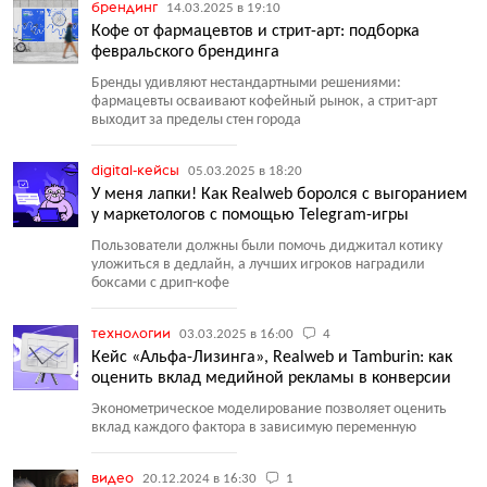
брендинг
14.03.2025 в 19:10
Кофе от фармацевтов и стрит-арт: подборка
февральского брендинга
Бренды удивляют нестандартными решениями:
фармацевты осваивают кофейный рынок, а стрит-арт
выходит за пределы стен города
digital-кейсы
05.03.2025 в 18:20
У меня лапки! Как Realweb боролся с выгоранием
у маркетологов с помощью Telegram-игры
Пользователи должны были помочь диджитал котику
уложиться в дедлайн, а лучших игроков наградили
боксами с дрип-кофе
технологии
03.03.2025 в 16:00
4
Кейс «Альфа-Лизинга», Realweb и Tamburin: как
оценить вклад медийной рекламы в конверсии
Эконометрическое моделирование позволяет оценить
вклад каждого фактора в зависимую переменную
видео
20.12.2024 в 16:30
1