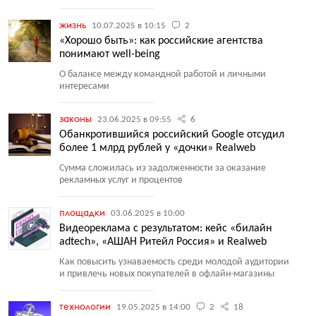
жизнь
10.07.2025 в 10:15
2
«Хорошо быть»: как российские агентства
понимают well-being
О балансе между командной работой и личными
интересами
законы
23.06.2025 в 09:55
6
Обанкротившийся российский Google отсудил
более 1 млрд рублей у «дочки» Realweb
Сумма сложилась из задолженности за оказание
рекламных услуг и процентов
площадки
03.06.2025 в 10:00
Видеореклама с результатом: кейс «билайн
adtech», «АШАН Ритейл Россия» и Realweb
Как повысить узнаваемость среди молодой аудитории
и привлечь новых покупателей в офлайн-магазины
технологии
19.05.2025 в 14:00
2
18