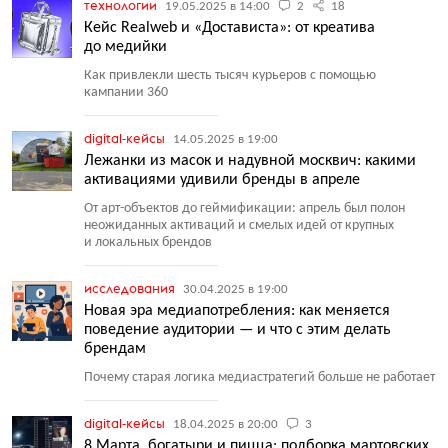
технологии
19.05.2025 в 14:00
2
18
Кейс Realweb и «Достависта»: от креатива
до медийки
Как привлекли шесть тысяч курьеров с помощью
кампании 360
digital-кейсы
14.05.2025 в 19:00
Лежанки из масок и надувной москвич: какими
активациями удивили бренды в апреле
От арт-объектов до геймификации: апрель был полон
неожиданных активаций и смелых идей от крупных
и локальных брендов
исследования
30.04.2025 в 19:00
Новая эра медиапотребления: как меняется
поведение аудитории — и что с этим делать
брендам
Почему старая логика медиастратегий больше не работает
digital-кейсы
18.04.2025 в 20:00
3
8 Марта, богатыри и пицца: подборка мартовских