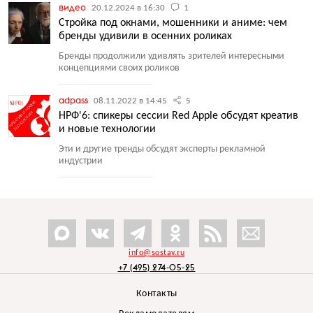
видео
20.12.2024 в 16:30
1
Стройка под окнами, мошенники и аниме: чем
бренды удивили в осенних роликах
Бренды продолжили удивлять зрителей интересными
концепциями своих роликов
adpass
08.11.2022 в 14:45
5
НРФ'6: спикеры сессии Red Apple обсудят креатив
и новые технологии
Эти и другие тренды обсудят эксперты рекламной
индустрии
info@sostav.ru
+7 (495) 274-05-25
Контакты