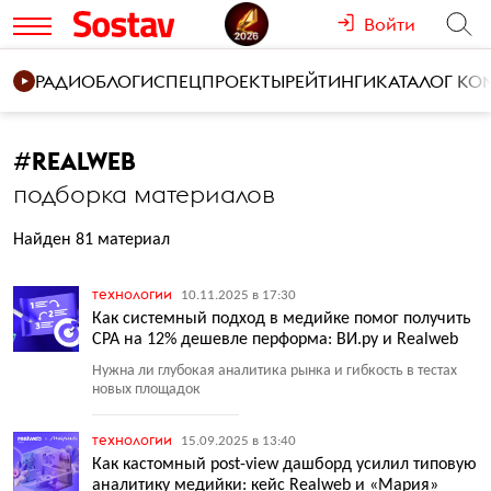
Войти
РАДИО
БЛОГИ
СПЕЦПРОЕКТЫ
РЕЙТИНГИ
КАТАЛОГ К
#
REALWEB
подборка материалов
Найден 81 материал
технологии
10.11.2025 в 17:30
Как системный подход в медийке помог получить
CPA на 12% дешевле перформа: ВИ.ру и Realweb
Нужна ли глубокая аналитика рынка и гибкость в тестах
новых площадок
технологии
15.09.2025 в 13:40
Как кастомный post-view дашборд усилил типовую
аналитику медийки: кейс Realweb и «Мария»