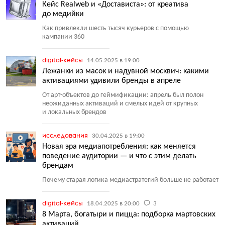
Кейс Realweb и «Достависта»: от креатива
до медийки
Как привлекли шесть тысяч курьеров с помощью
кампании 360
digital-кейсы
14.05.2025 в 19:00
Лежанки из масок и надувной москвич: какими
активациями удивили бренды в апреле
От арт-объектов до геймификации: апрель был полон
неожиданных активаций и смелых идей от крупных
и локальных брендов
исследования
30.04.2025 в 19:00
Новая эра медиапотребления: как меняется
поведение аудитории — и что с этим делать
брендам
Почему старая логика медиастратегий больше не работает
digital-кейсы
18.04.2025 в 20:00
3
8 Марта, богатыри и пицца: подборка мартовских
активаций