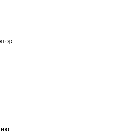
ктор
тию