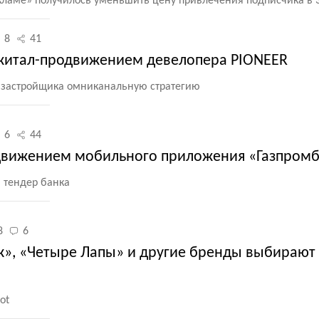
кламе» получилось уменьшить цену привлечения подписчика в 3
8
41
житал-продвижением девелопера PIONEER
я застройщика омниканальную стратегию
6
44
одвижением мобильного приложения «Газпром
 тендер банка
8
6
к», «Четыре Лапы» и другие бренды выбирают 
ot