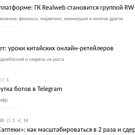
платформе: ГК Realweb становится группой RW
равления: финансы, маркетинг, коммерция и многое другое
ет: уроки китайских онлайн-ретейлеров
днебесной и секреты их роста
1
тка ботов в Telegram
цифр
30
1
14
Еаптеки»: как масштабироваться в 2 раза и сде