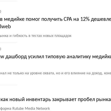
0
 в медийке помог получить CPA на 12% дешевл
alweb
ынка и гибкость в тестах новых площадок
0
ew дашборд усилил типовую аналитику медийки
ал не только на уровне охвата, но и его влияние на доход, ко
: как новый инвентарь закрывает пробел рынка
тформа Rutube Media Network