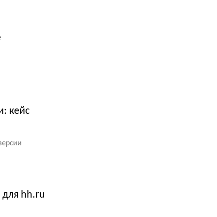
е
: кейс
нверсии
 для hh.ru