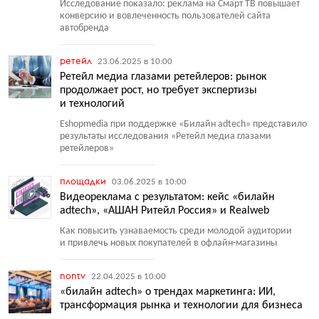
Исследование показало: реклама на Смарт ТВ повышает
конверсию и вовлеченность пользователей сайта
автобренда
ретейл
23.06.2025 в 10:00
Ретейл медиа глазами ретейлеров: рынок
продолжает рост, но требует экспертизы
и технологий
Eshopmedia при поддержке
«
Билайн adtech» представило
результаты исследования
«
Ретейл медиа глазами
ретейлеров»
площадки
03.06.2025 в 10:00
Видеореклама с результатом: кейс «билайн
adtech», «АШАН Ритейл Россия» и Realweb
Как повысить узнаваемость среди молодой аудитории
и привлечь новых покупателей в офлайн-магазины
nontv
22.04.2025 в 10:00
«билайн adtech» о трендах маркетинга: ИИ,
трансформация рынка и технологии для бизнеса