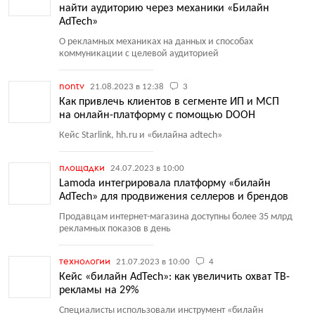
найти аудиторию через механики «Билайн
AdTech»
О рекламных механиках на данных и способах
коммуникации с целевой аудиторией
nontv
21.08.2023 в 12:38
3
Как привлечь клиентов в сегменте ИП и МСП
на онлайн-платформу с помощью DOOH
Кейс Starlink, hh.ru и «билайна adtech»
площадки
24.07.2023 в 10:00
Lamoda интегрировала платформу «билайн
AdTech» для продвижения селлеров и брендов
Продавцам интернет-магазина доступны более 35 млрд
рекламных показов в день
технологии
21.07.2023 в 10:00
4
Кейс «билайн AdTech»: как увеличить охват ТВ-
рекламы на 29%
Специалисты использовали инструмент
«
билайн