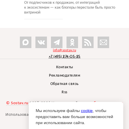
От подписчиков к продажам, от интеграций
к экосистемам — как блогеры перестали быть просто
витриной
info@sostav.ru
+7 (495) 274-05-25
Контакты
Рекламодателям
Обратная связь
Rss
© Sostav.ru
1998-2026 Независимый проект
брендингового
агентства Depot
Мы используем файлы
cookie
, чтобы
Использование материалов Sostav.ru допустимо только при
предоставить вам больше возможностей
указании источника.
при использовании сайта.
Дизайн сайта -
Liqium
.