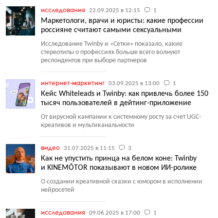
исследования
22.09.2025 в 12:15
1
Маркетологи, врачи и юристы: какие профессии
россияне считают самыми сексуальными
Исследование Twinby и «Сетки» показало, какие
стереотипы о профессиях больше всего волнуют
респондентов при выборе партнеров
интернет-маркетинг
03.09.2025 в 13:00
1
Кейс Whiteleads и Twinby: как привлечь более 150
тысяч пользователей в дейтинг-приложение
От вирусной кампании к системному росту за счет UGC-
креативов и мультиканальности
видео
31.07.2025 в 11:15
3
Как не упустить принца на белом коне: Twinby
и KINEMÓTOR показывают в новом ИИ-ролике
О создании креативной сказки с юмором в исполнении
нейросетей
исследования
09.06.2025 в 17:00
1