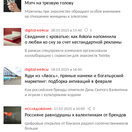
Мэтч на трезвую голову
Мужчины при знакомстве обращают особое внимание
на отношение женщины к алкоголю
digital-кейсы
28.03.2025 в 15:40
5
Свидание с кроватью: как Askona напомнила
о любви ко сну за счет нестандартной рекламы
В рамках спецпроекта компания организовала
коллаборацию с сервисом для знакомств Twinby
digital-кейсы
18.03.2025 в 16:00
Худи из «Авось», прямые намеки и богатырский
маркетинг: подборка активаций в феврале
Как российские бренды отметили День Святого Валентина
и играли с культурными кодами
исследования
11.02.2025 в 10:00
3
Россияне равнодушны к валентинкам от брендов
Цифровые открытки от близких радуют соотечественников
больше