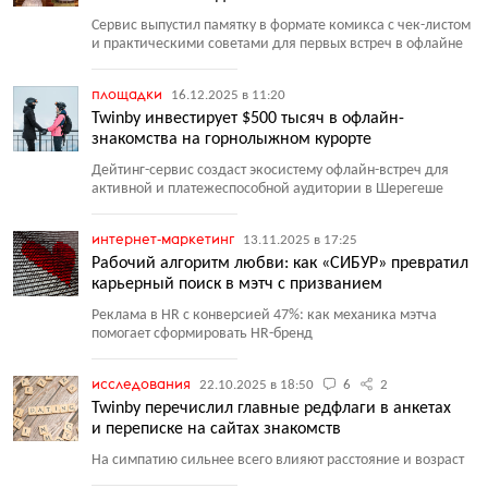
Сервис выпустил памятку в формате комикса с чек-листом
и практическими советами для первых встреч в офлайне
площадки
16.12.2025 в 11:20
Twinby инвестирует $500 тысяч в офлайн-
знакомства на горнолыжном курорте
Дейтинг-сервис создаст экосистему офлайн-встреч для
активной и платежеспособной аудитории в Шерегеше
интернет-маркетинг
13.11.2025 в 17:25
Рабочий алгоритм любви: как «СИБУР» превратил
карьерный поиск в мэтч с призванием
Реклама в HR с конверсией 47%: как механика мэтча
помогает сформировать HR-бренд
исследования
22.10.2025 в 18:50
6
2
Twinby перечислил главные редфлаги в анкетах
и переписке на сайтах знакомств
На симпатию сильнее всего влияют расстояние и возраст