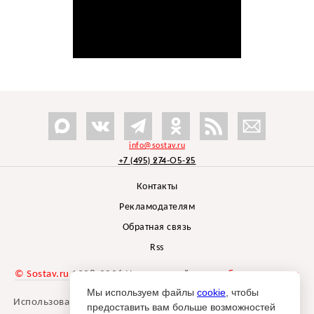
info@sostav.ru
+7 (495) 274-05-25
Контакты
Рекламодателям
Обратная связь
Rss
© Sostav.ru
1998-2026 Независимый проект
брендингового
агентства Depot
Мы используем файлы
cookie
, чтобы
Использование материалов Sostav.ru допустимо только при
предоставить вам больше возможностей