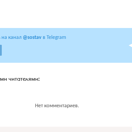
 на канал
@sostav
в Telegram
ими читателями:
Нет комментариев.