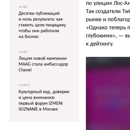
по улицам Лос-Ан
05 АВГ
Так создатели T
Десятки публикаций
рынке и поблагод
и ноль результата: как
ставить цели пиарщику,
«Однако теперь 
чтобы они работали
глубокими», — вы
на бизнес
к дейтингу.
05 АВГ
Лицом новой кампании
MAAG стала амбассадор
Chanel
31 ИЮЛ
Культурный код, доверие
и цена внимания:
первый форум IZMENI
SOZNANIE в Москве