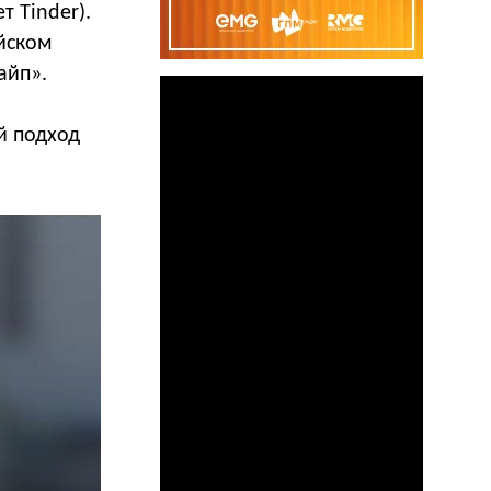
 Tinder).
ийском
айп».
й подход