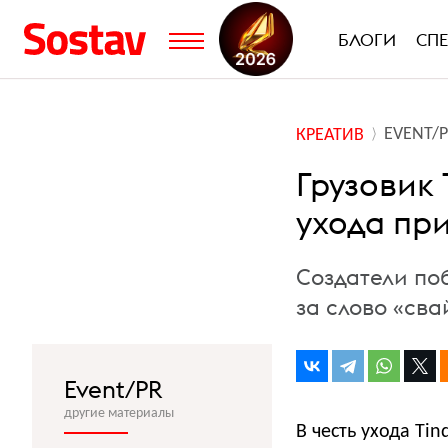
БЛОГИ
СП
EVENT/
КРЕАТИВ
Грузовик 
ухода пр
Создатели по
за слово «сва
Event/PR
другие материалы
В честь ухода Ti