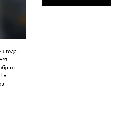
3 года.
ует
обрать
nby
ов.