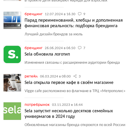
В проекте дети выбирают наряды для взрослых
брендинг
12.07.2024 в 16:30
9
Парад переименований, хлебцы и дополненная
финансовая реальность: подборка брендинга
Лучший дизайн брендов за июль
брендинг
26.06.2024 в 06:50
7
Sela обновила логотип
Изменения связаны с расширением аудитории бренда
ретейл
06.03.2024 в 08:00
3
Sela открыла первое кафе в своём магазине
Vigge cafe расположено во флагмане в ТРЦ
«
Метрополис»
потребрынок
03.11.2023 в 16:44
Sela запустит несколько десятков семейных
универмагов в 2024 году
Обновлённые магазины бренда откроются по всей России