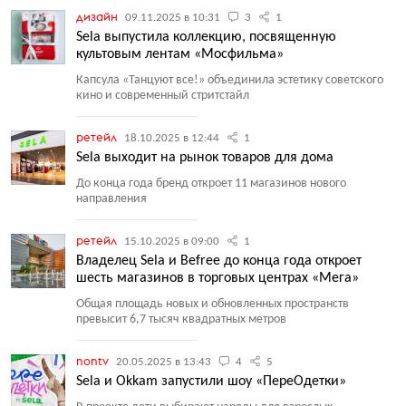
дизайн
09.11.2025 в 10:31
3
1
Sela выпустила коллекцию, посвященную
культовым лентам «Мосфильма»
Капсула
«
Танцуют все!» объединила эстетику советского
кино и современный стритстайл
ретейл
18.10.2025 в 12:44
1
Sela выходит на рынок товаров для дома
До конца года бренд откроет 11 магазинов нового
направления
ретейл
15.10.2025 в 09:00
1
Владелец Sela и Befree до конца года откроет
шесть магазинов в торговых центрах «Мега»
Общая площадь новых и обновленных пространств
превысит 6,7 тысяч квадратных метров
nontv
20.05.2025 в 13:43
4
5
Sela и Okkam запустили шоу «ПереОдетки»