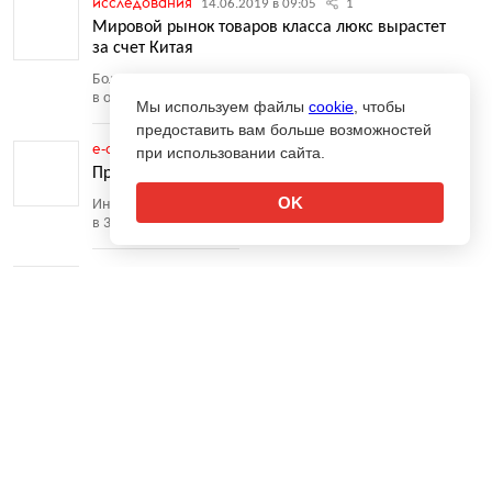
исследования
14.06.2019 в 09:05
1
Мировой рынок товаров класса люкс вырастет
за счет Китая
Большое влияние на него также окажет рост продаж
в онлайне
Мы используем файлы
cookie
, чтобы
предоставить вам больше возможностей
e-commerce
10.06.2019 в 10:45
42
при использовании сайта.
Продажи смартфонов перемещаются в онлайн
OK
Интернет-продажи устройств достигли рекордного роста
в 37%
потребрынок
03.06.2019 в 10:40
76
Онлайн-торговля в 2018 году выросла в России
↑
более чем в полтора раза
Сегмент увеличился до рекордных 1,66 трлн рублей
ретейл
08.05.2019 в 14:15
26
Проданные в онлайн-магазине лекарства смогут
доставлять лишь врачи и фармацевты
В России дорабатывается законопроект, регулирующий