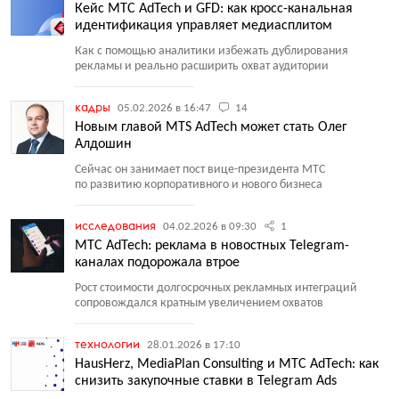
Кейс МТС AdTech и GFD: как кросс-канальная
идентификация управляет медиасплитом
Как с помощью аналитики избежать дублирования
рекламы и реально расширить охват аудитории
кадры
05.02.2026 в 16:47
14
Новым главой MTS AdTech может стать Олег
Алдошин
Сейчас он занимает пост вице-президента МТС
по развитию корпоративного и нового бизнеса
исследования
04.02.2026 в 09:30
1
МТС AdTech: реклама в новостных Telegram-
каналах подорожала втрое
Рост стоимости долгосрочных рекламных интеграций
сопровождался кратным увеличением охватов
технологии
28.01.2026 в 17:10
HausHerz, MediaPlan Consulting и МТС AdTech: как
снизить закупочные ставки в Telegram Ads