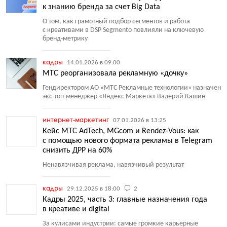
к знанию бренда за счет Big Data
О том, как грамотный подбор сегментов и работа
с креативами в DSP Segmento повлияли на ключевую
бренд-метрику
кадры
14.01.2026 в 09:00
МТС реорганизовала рекламную «дочку»
Гендиректором АО «МТС Рекламные технологии» назначен
экс-топ-менеджер
«
Яндекс Маркета» Валерий Кашин
интернет-маркетинг
07.01.2026 в 13:25
Кейс МТС AdTech, MGcom и Rendez-Vous: как
с помощью нового формата рекламы в Telegram
снизить ДРР на 60%
Ненавязчивая реклама, навязчивый результат
кадры
29.12.2025 в 18:00
2
Кадры 2025, часть 3: главные назначения года
в креативе и digital
За кулисами индустрии: самые громкие карьерные