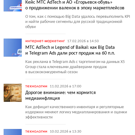
Кейс МТС AdTech и АО «Егорьевск-обувь»
о продвижении валенок в эпоху маркетплейсов
О том, как с помощью Big Data удалось перевыполнить KPI
и найти рабочие сегменты для русской традиционной
обуви
интернет-маркетинг
17.02.2026 в 14:50
МТС AdTech и Legend of Baikal: как Big Data
и Telegram Ads дали рост продаж на 60 п.п.
Как реклама в Telegram Ads c таргетингом на данных X5
Group стала ключевыми драйверами продаж
в высококонкурентный сезон
технологии
11.02.2026 в 17:00
Дорогое внимание: чем кормится
медиаинфляция
Как дефицит качественного инвентаря и регуляторные
издержки меняют логику медиапланирования и оценки
эффективности
технологии
10.02.2026 в 13:30