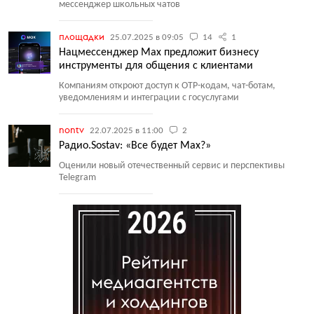
мессенджер школьных чатов
площадки
25.07.2025 в 09:05
14
1
Нацмессенджер Max предложит бизнесу
инструменты для общения с клиентами
Компаниям откроют доступ к OTP-кодам, чат-ботам,
уведомлениям и интеграции с госуслугами
nontv
22.07.2025 в 11:00
2
Радио.Sostav: «Все будет Max?»
Оценили новый отечественный сервис и перспективы
Telegram