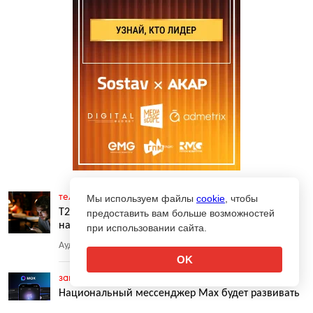
телеком
Мы используем файлы
16.07.2025 в 18:05
6
cookie
, чтобы
Т2 запустил безлимитный интернет-трафик
предоставить вам больше возможностей
на мессенджер MAX
при использовании сайта.
Аудитория сервиса активно растет
OK
законы
15.07.2025 в 10:35
9
6
Национальный мессенджер Max будет развивать
дочерняя компания VK