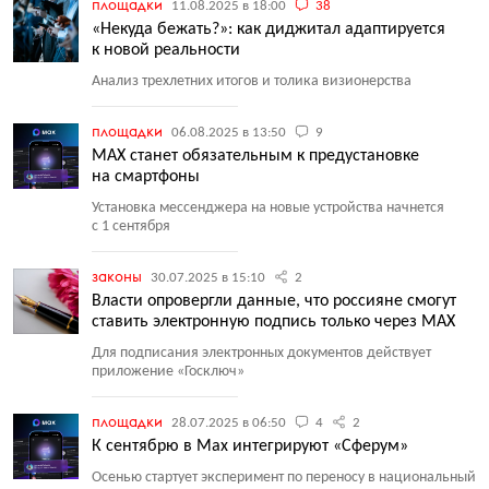
площадки
11.08.2025 в 18:00
38
«Некуда бежать?»: как диджитал адаптируется
к новой реальности
Анализ трехлетних итогов и толика визионерства
площадки
06.08.2025 в 13:50
9
MAX станет обязательным к предустановке
на смартфоны
Установка мессенджера на новые устройства начнется
с 1 сентября
законы
30.07.2025 в 15:10
2
Власти опровергли данные, что россияне смогут
ставить электронную подпись только через MAX
Для подписания электронных документов действует
приложение
«
Госключ»
площадки
28.07.2025 в 06:50
4
2
К сентябрю в Max интегрируют «Сферум»
Осенью стартует эксперимент по переносу в национальный