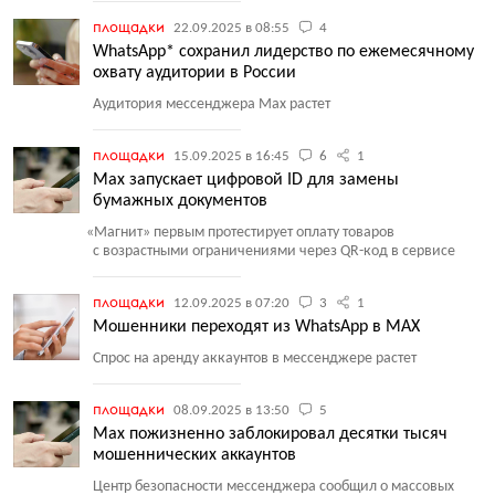
площадки
22.09.2025 в 08:55
4
WhatsApp* сохранил лидерство по ежемесячному
охвату аудитории в России
Аудитория мессенджера Max растет
площадки
15.09.2025 в 16:45
6
1
Max запускает цифровой ID для замены
бумажных документов
«
Магнит» первым протестирует оплату товаров
с возрастными ограничениями через QR-код в сервисе
площадки
12.09.2025 в 07:20
3
1
Мошенники переходят из WhatsApp в MAX
Спрос на аренду аккаунтов в мессенджере растет
площадки
08.09.2025 в 13:50
5
Max пожизненно заблокировал десятки тысяч
мошеннических аккаунтов
Центр безопасности мессенджера сообщил о массовых