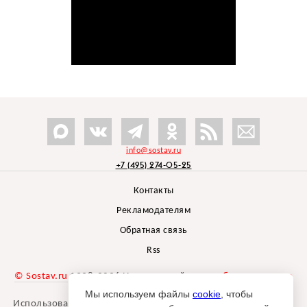
info@sostav.ru
+7 (495) 274-05-25
Контакты
Рекламодателям
Обратная связь
Rss
© Sostav.ru
1998-2026 Независимый проект
брендингового
агентства Depot
Мы используем файлы
cookie
, чтобы
Использование материалов Sostav.ru допустимо только при