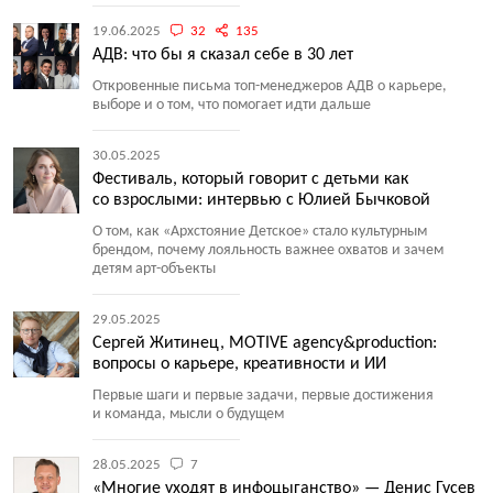
19.06.2025
32
135
АДВ: что бы я сказал себе в 30 лет
Откровенные письма топ-менеджеров АДВ о карьере,
выборе и о том, что помогает идти дальше
30.05.2025
Фестиваль, который говорит с детьми как
со взрослыми: интервью с Юлией Бычковой
О том, как
«
Архстояние Детское» стало культурным
брендом, почему лояльность важнее охватов и зачем
детям арт-объекты
29.05.2025
Сергей Житинец, MOTIVE agency&production:
вопросы о карьере, креативности и ИИ
Первые шаги и первые задачи, первые достижения
и команда, мысли о будущем
28.05.2025
7
«Многие уходят в инфоцыганство» — Денис Гусев