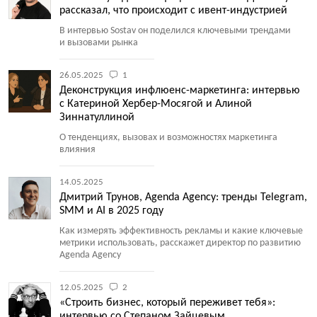
рассказал, что происходит с ивент-индустрией
В интервью Sostav он поделился ключевыми трендами
и вызовами рынка
26.05.2025
1
Деконструкция инфлюенс-маркетинга: интервью
с Катериной Хербер-Мосягой и Алиной
Зиннатуллиной
О тенденциях, вызовах и возможностях маркетинга
влияния
14.05.2025
Дмитрий Трунов, Agenda Agency: тренды Telegram,
SMM и AI в 2025 году
Как измерять эффективность рекламы и какие ключевые
метрики использовать, расскажет директор по развитию
Agenda Agency
12.05.2025
2
«Строить бизнес, который переживет тебя»:
интервью со Степаном Зайцевым