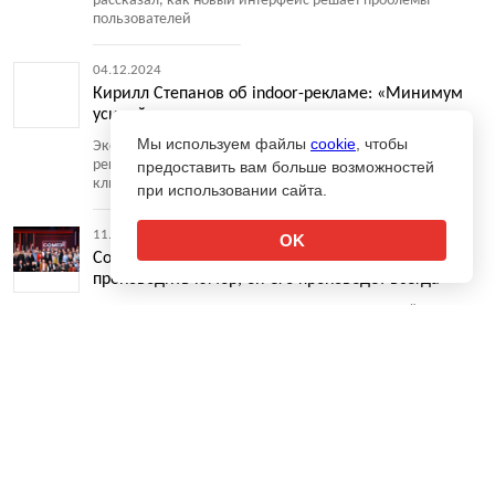
рассказал, как новый интерфейс решает проблемы
пользователей
04.12.2024
Кирилл Степанов об indoor-рекламе: «Минимум
усилий — максимум отдачи»
Мы используем файлы
cookie
, чтобы
Эксперт рассказал о способе проведения охватной
рекламной кампании федерального уровня в несколько
предоставить вам больше возможностей
кликов
при использовании сайта.
11.11.2024
2
OK
Comedy Club: «Если человек способен
производить юмор, он его произведет всегда»
Креативные продюсеры Илья Романко и Алексей
Пойманов — о новом сезоне, Гарике Харламове и цензуре
↑
27.09.2024
Big Picture Festival: зоны роста российского
видеоконтента
Бюджет, режиссер, знаменитости или идея — что делает
видеопроекты успешными