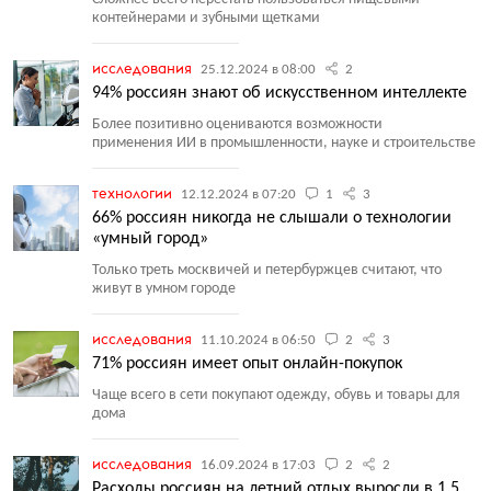
контейнерами и зубными щетками
исследования
25.12.2024 в 08:00
2
94% россиян знают об искусственном интеллекте
Более позитивно оцениваются возможности
применения ИИ в промышленности, науке и строительстве
технологии
12.12.2024 в 07:20
1
3
66% россиян никогда не слышали о технологии
«умный город»
Только треть москвичей и петербуржцев считают, что
живут в умном городе
исследования
11.10.2024 в 06:50
2
3
71% россиян имеет опыт онлайн-покупок
Чаще всего в сети покупают одежду, обувь и товары для
дома
исследования
16.09.2024 в 17:03
2
2
Расходы россиян на летний отдых выросли в 1,5