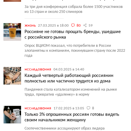
За три дня конференция собрала более 1500 участников
из 13 стран и около 250 спикеров
жизнь
27.03.2025 в 18:00
80
59
Россияне не готовы прощать бренды, ушедшие
с российского рынка
Опрос ВЦИОМ показал, что потребители в России
злопамятны к компаниям, покинувшим страну после 2022
года
исследования
04.03.2025 в 14:40
Каждый четвертый работающий россиянин
полностью или частично трудится из дома
Пандемия стала катализатором изменений на рынке
труда, превратив
«
удаленку» в норму
исследования
17.02.2025 в 13:05
8
Только 3% опрошенных россиян готовы видеть
своим начальником женщину
Соотечественники ассоциируют образ лидера