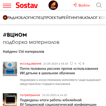
Войти
РАДИО
БЛОГИ
СПЕЦПРОЕКТЫ
РЕЙТИНГИ
КАТАЛОГ К
#
ВЦИОМ
подборка материалов
Найдено 156 материалов
исследования
21.04.2025 в 16:10
4
8
Почти половина россиян против использования
ИИ детьми в школьном обучении
Недоверие к искусственному интеллекту чаще выражают
представители старшего поколения
потребрынок
31.03.2025 в 14:10
Подведены итоги работы юбилейной
XV Грушинской социологической конференции