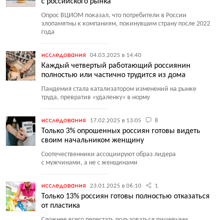
с российского рынка
Опрос ВЦИОМ показал, что потребители в России
злопамятны к компаниям, покинувшим страну после 2022
года
исследования
04.03.2025 в 14:40
Каждый четвертый работающий россиянин
полностью или частично трудится из дома
Пандемия стала катализатором изменений на рынке
труда, превратив
«
удаленку» в норму
исследования
17.02.2025 в 13:05
8
Только 3% опрошенных россиян готовы видеть
своим начальником женщину
Соотечественники ассоциируют образ лидера
с мужчинами, а не с женщинами
исследования
23.01.2025 в 06:10
1
Только 13% россиян готовы полностью отказаться
от пластика
Сложнее всего перестать пользоваться пищевыми