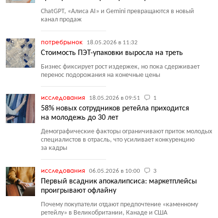
ChatGPT, «Алиса AI» и Gemini превращаются в новый
канал продаж
потребрынок
18.05.2026 в 11:32
Стоимость ПЭТ-упаковки выросла на треть
Бизнес фиксирует рост издержек, но пока сдерживает
перенос подорожания на конечные цены
исследования
18.05.2026 в 09:51
1
58% новых сотрудников ретейла приходится
на молодежь до 30 лет
Демографические факторы ограничивают приток молодых
специалистов в отрасль, что усиливает конкуренцию
за кадры
исследования
06.05.2026 в 10:00
3
Первый всадник апокалипсиса: маркетплейсы
проигрывают офлайну
Почему покупатели отдают предпочтение
«
каменному
ретейлу» в Великобритании, Канаде и США