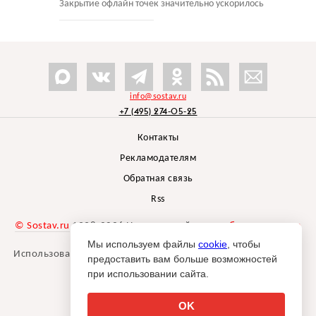
Закрытие офлайн точек значительно ускорилось
info@sostav.ru
+7 (495) 274-05-25
Контакты
Рекламодателям
Обратная связь
Rss
© Sostav.ru
1998-2026 Независимый проект
брендингового
агентства Depot
Мы используем файлы
cookie
, чтобы
Использование материалов Sostav.ru допустимо только при
предоставить вам больше возможностей
указании источника.
при использовании сайта.
Дизайн сайта -
Liqium
.
18+
OK