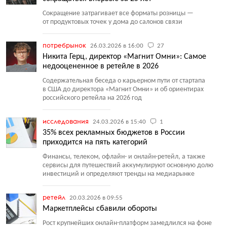
Сокращение затрагивает все форматы розницы —
от продуктовых точек у дома до салонов связи
потребрынок
26.03.2026 в 16:00
27
Никита Герц, директор «Магнит Омни»: Самое
недооцененное в ретейле в 2026
Содержательная беседа о карьерном пути от стартапа
в США до директора
«
Магнит Омни» и об ориентирах
российского ретейла на 2026 год
исследования
24.03.2026 в 15:40
1
35% всех рекламных бюджетов в России
приходится на пять категорий
Финансы, телеком, офлайн- и онлайн-ретейл, а также
сервисы для путешествий аккумулируют основную долю
инвестиций и определяют тренды на медиарынке
ретейл
20.03.2026 в 09:55
Маркетплейсы сбавили обороты
Рост крупнейших онлайн-платформ замедлился на фоне