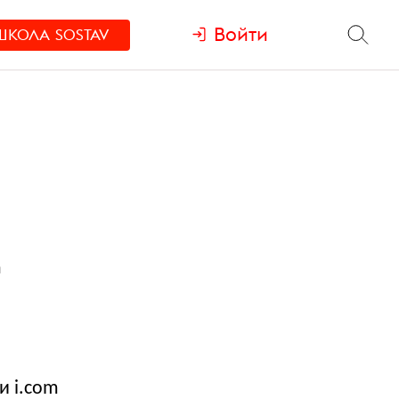
Войти
ШКОЛА
SOSTAV
а
и i.com