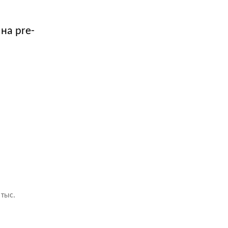
на pre-
тыс.