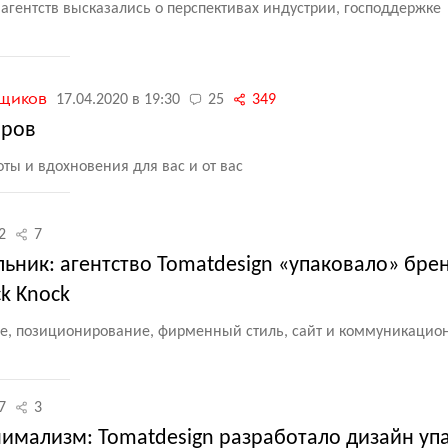
гентств высказались о перспективах индустрии, господдержке
мщиков
17.04.2020 в 19:30
25
349
оров
ты и вдохновения для вас и от вас
2
7
ьник: агентство Tomatdesign «упаковало» бре
k Knock
ие, позиционирование, фирменный стиль, сайт и коммуникацио
7
3
мализм: Tomatdesign разработало дизайн уп