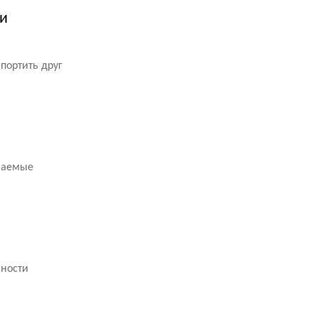
ми
портить друг
ваемые
чности