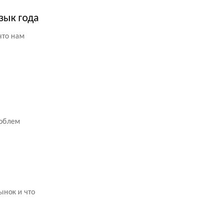
зык года
что нам
роблем
ынок и что