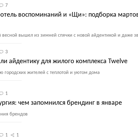
7
 отель воспоминаний и «Щи»: подборка марто
й весной вышел из зимней спячки с новой айдентикой и даже з
3
ли айдентику для жилого комплекса Twelve
 городских жителей с теплотой и уютом дома
1
ргия: чем запомнился брендинг в январе
ения брендов
1
1