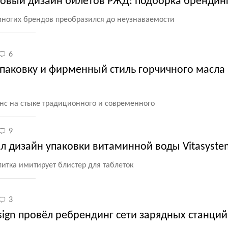
 новый дизайн билетов РЖД: подборка брендин
 многих брендов преобразился до неузнаваемости
6
упаковку и фирменный стиль горчичного масла
нс на стыке традиционного и современного
9
л дизайн упаковки витаминной воды Vitasyste
питка имитирует блистер для таблеток
3
sign провёл ребрендинг сети зарядных станций