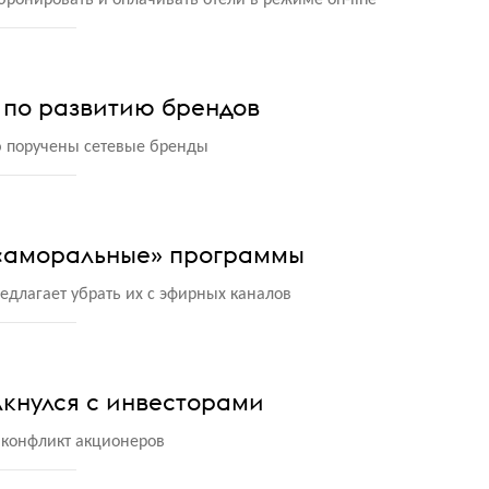
ронировать и оплачивать отели в режиме on-line
т по развитию брендов
 поручены сетевые бренды
 «аморальные» программы
едлагает убрать их с эфирных каналов
лкнулся с инвесторами
л конфликт акционеров