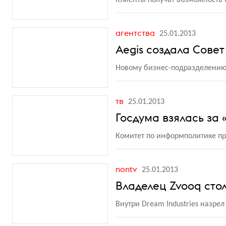
Клиенты получат возможность б
агентства
25.01.2013
Aegis создала Сове
Новому бизнес-подразделению
тв
25.01.2013
Госдума взялась за
Комитет по информполитике пр
nontv
25.01.2013
Владелец Zvooq сто
Внутри Dream Industries назре