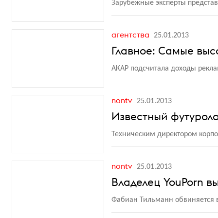
Зарубежные эксперты представ
агентства
25.01.2013
Главное: Самые высо
АКАР подсчитала доходы рекл
nontv
25.01.2013
Известный футуроло
Техническим директором корпо
nontv
25.01.2013
Владелец YouPorn в
Фабиан Тильманн обвиняется в