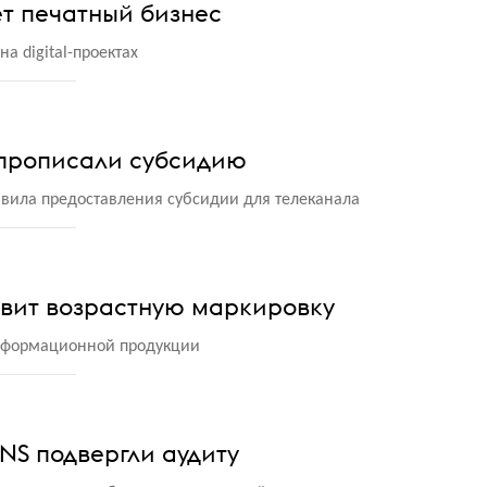
т печатный бизнес
а digital-проектах
прописали субсидию
вила предоставления субсидии для телеканала
авит возрастную маркировку
информационной продукции
TNS подвергли аудиту