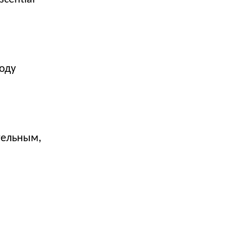
оду
тельным,