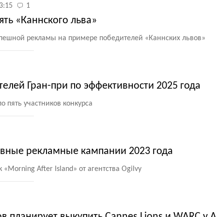
3:15
1
ять «Каннского льва»
пешной рекламы на примере победителей
«
Каннских львов»
елей Гран-при по эффективности 2025 года
ило пять участников конкурса
вные рекламные кампании 2023 года
к
«
Morning After Island» от агентства Ogilvy
 планирует выкупить Cannes Lions и WARC у As