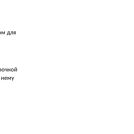
ом для
рочной
 нему