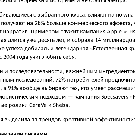
 своим творческим историям и не боятся юмора.
сбивающиеся с выбранного курса, влияют на покупа
 получают на 28% больше коммерческого эффекта, ч
т нарратив. Примером служит кампания Apple «Сн
рая длится уже десять лет, и собрала 14 миллиардо
е успеха добилась и легендарная «Естественная кр
с 2004 года учит любить себя.
и и последовательности, важнейшим ингредиентом
анным исследований, 72% потребителей предпочит
 а 91% вообще выбирают тех, кто умеет рассмешит
мористическим подходом — кампания Specsavers «
ные ролики CeraVe и Sheba.
я выделила 11 трендов креативной эффективности
правление рисками