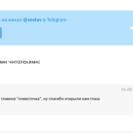
 на канал
@sostav
в Telegram
ими читателями:
26.08
 главное "повесточка", ну спасибо открыли нам глаза