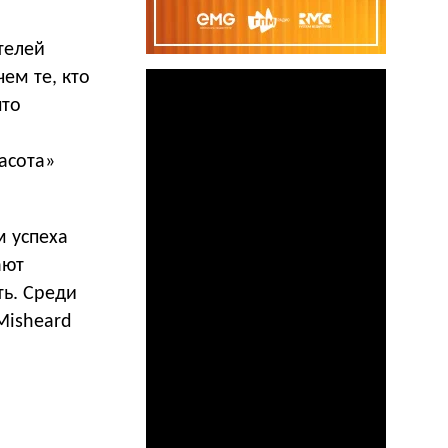
телей
ем те, кто
ято
в
асота»
 успеха
ают
ь. Среди
Misheard
: