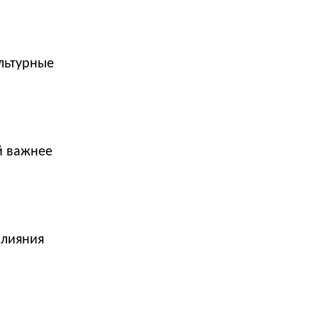
ультурные
й важнее
влияния