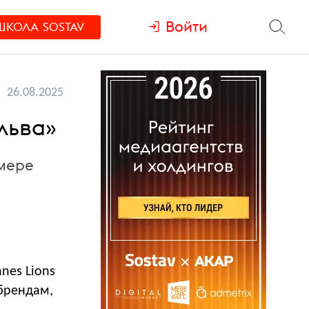
Войти
ШКОЛА
SOSTAV
26.08.2025
льва»
мере
nes Lions
 брендам,