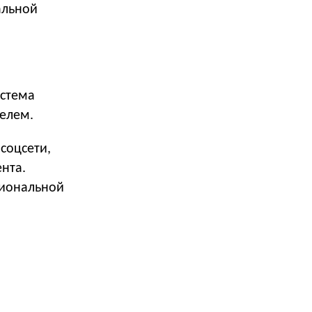
альной
истема
телем.
 соцсети,
нта.
циональной