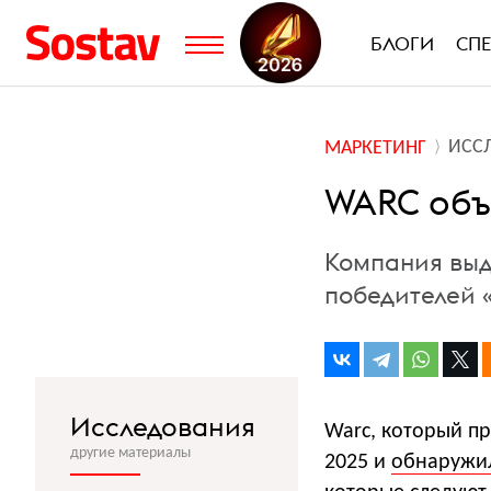
БЛОГИ
СП
ИСС
МАРКЕТИНГ
WARC объя
Компания выд
победителей 
Исследования
Warc, который п
другие материалы
2025 и
обнаружи