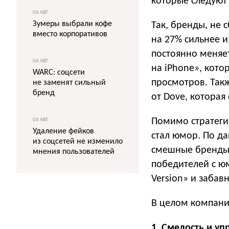
которые следуют
06 АВГ
Зумеры выбрали кофе
Так, бренды, не 
вместо корпоративов
на 27% сильнее и
постоянно меняе
06 АВГ
на iPhone», кото
WARC: соцсети
просмотров. Такж
не заменят сильный
бренд
от Dove, которая 
Помимо стратеги
06 АВГ
Удаление фейков
стал юмор. По д
из соцсетей не изменило
смешные бренды,
мнения пользователей
победителей с ю
Version» и забав
В целом компани
1. Смелость и у