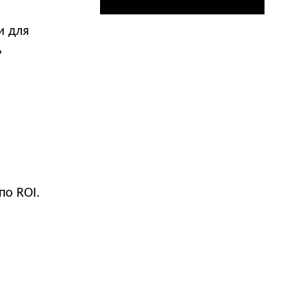
и для
ь
по ROI.