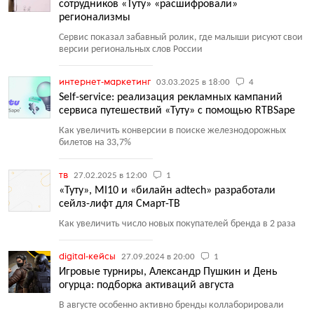
сотрудников «Туту» «расшифровали»
регионализмы
Сервис показал забавный ролик, где малыши рисуют свои
версии региональных слов России
интернет-маркетинг
03.03.2025 в 18:00
4
Self-service: реализация рекламных кампаний
сервиса путешествий «Туту» с помощью RTBSape
Как увеличить конверсии в поиске железнодорожных
билетов на 33,7%
тв
27.02.2025 в 12:00
1
«Туту», MI10 и «билайн adtech» разработали
сейлз-лифт для Смарт-ТВ
Как увеличить число новых покупателей бренда в 2 раза
digital-кейсы
27.09.2024 в 20:00
1
Игровые турниры, Александр Пушкин и День
огурца: подборка активаций августа
В августе особенно активно бренды коллаборировали