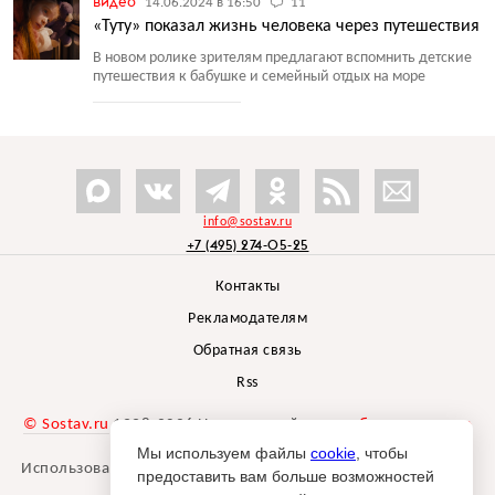
видео
14.06.2024 в 16:50
11
«Туту» показал жизнь человека через путешествия
В новом ролике зрителям предлагают вспомнить детские
путешествия к бабушке и семейный отдых на море
info@sostav.ru
+7 (495) 274-05-25
Контакты
Рекламодателям
Обратная связь
Rss
© Sostav.ru
1998-2026 Независимый проект
брендингового
агентства Depot
Мы используем файлы
cookie
, чтобы
Использование материалов Sostav.ru допустимо только при
предоставить вам больше возможностей
указании источника.