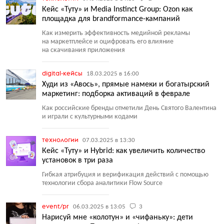
Кейс «Туту» и Media Instinct Group: Ozon как
площадка для brandformance-кампаний
Как измерить эффективность медийной рекламы
на маркетплейсе и оцифровать его влияние
на скачивания приложения
digital-кейсы
18.03.2025 в 16:00
Худи из «Авось», прямые намеки и богатырский
маркетинг: подборка активаций в феврале
Как российские бренды отметили День Святого Валентина
и играли с культурными кодами
технологии
07.03.2025 в 13:30
Кейс «Туту» и Hybrid: как увеличить количество
установок в три раза
Гибкая атрибуция и верификация действий с помощью
технологии сбора аналитики Flow Source
event/pr
06.03.2025 в 13:05
3
Нарисуй мне «колотун» и «чифаньку»: дети