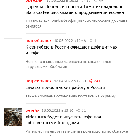
брендинг
18.08.2022 в 18:32
17
49
Царевна-Лебедь и соцсети Тимати: владельцы
Stars Coffee рассказали о продвижении кофеен
130 точек экс-Starbucks официально откроются до конца
сентября
потребрынок
10.06.2022 в 13:46
1
К сентябрю в России ожидают дефицит чая
и кофе
Новые транспортные маршруты не справляются
с грузовыми объёмами
потребрынок
13.04.2022 в 17:30
341
Lavazza приостановит работу в России
Также компания остановила поставки на Украину
ретейл
28.03.2022 в 15:10
11
«Магнит» будет выпускать кофе под
собственными брендами
Ритейлер планирует запустить производство по обжарке