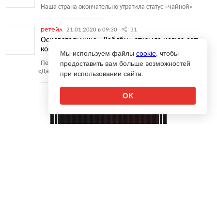
Наша страна окончательно утратила статус
«
чайной»
ретейл
21.01.2020 в 09:30
31
Основательница «Даблби» открыла новую сеть
кофеен Flip
Мы используем файлы
cookie
, чтобы
Первое заведение уже появилось в Москве на месте
предоставить вам больше возможностей
«
Даблби»
при использовании сайта.
OK
↑