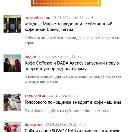
потребрынок
23.05.2024 в 10:22
3
«Яндекс Маркет» представил собственный
кофейный бренд Terruar
Сейчас в линейке есть три вида зёрен кофе из разных
стран
видео
13.05.2024 в 10:00
12
Кофе Coffesso и DADA Agency запустили новую
энергичную бренд-платформу
В новом ролике
«
Движение жизни» команда показала
жизнь в движении
технологии
24.04.2024 в 06:50
Голосового помощника внедрят в кофемашины
Разработка ведётся на субсидию Минпромторга
брендинг
17.04.2024 в 17:12
1
Cofix и рэпер SQWOZ BAB открывают татарскую