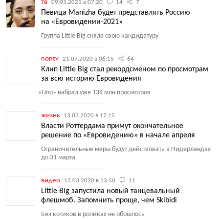
тв
09.03.2021 в 07:20
14
7
Певица Manizha будет представлять Россию
на «Евровидении-2021»
Группа Little Big сняла свою кандидатуру
nontv
21.07.2020 в 06:15
64
Клип Little Big стал рекордсменом по просмотрам
за всю историю Евровидения
«
Uno» набрал уже 134 млн просмотров
жизнь
13.03.2020 в 17:15
Власти Роттердама примут окончательное
решение по «Евровидению» в начале апреля
Ограничительные меры будут действовать в Нидерландах
до 31 марта
видео
13.03.2020 в 13:50
11
Little Big запустила новый танцевальный
флешмоб. Запомнить проще, чем Skibidi
Без котиков в роликах не обошлось