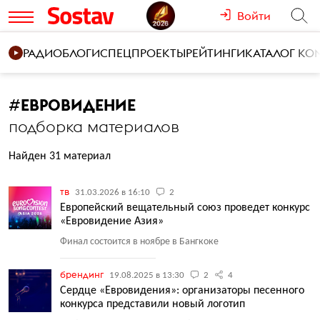
Войти
РАДИО
БЛОГИ
СПЕЦПРОЕКТЫ
РЕЙТИНГИ
КАТАЛОГ К
#
ЕВРОВИДЕНИЕ
подборка материалов
Найден 31 материал
тв
31.03.2026 в 16:10
2
Европейский вещательный союз проведет конкурс
«Евровидение Азия»
Финал состоится в ноябре в Бангкоке
брендинг
19.08.2025 в 13:30
2
4
Сердце «Евровидения»: организаторы песенного
конкурса представили новый логотип