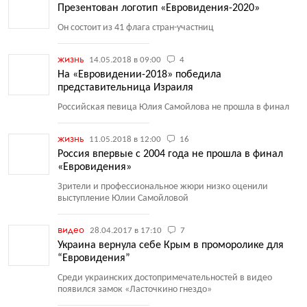
Презентован логотип «Евровидения-2020»
Он состоит из 41 флага стран-участниц
жизнь
14.05.2018 в 09:00
4
На «Евровидении-2018» победила
представительница Израиля
Российская певица Юлия Самойлова не прошла в финал
жизнь
11.05.2018 в 12:00
16
Россия впервые с 2004 года не прошла в финал
«Евровидения»
Зрители и профессиональное жюри низко оценили
выступление Юлии Самойловой
видео
28.04.2017 в 17:10
7
Украина вернула себе Крым в проморолике для
“Евровидения”
Среди украинских достопримечательностей в видео
появился замок
«
Ласточкино гнездо»