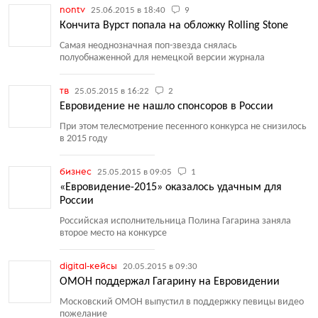
nontv
25.06.2015 в 18:40
9
Кончита Вурст попала на обложку Rolling Stone
Самая неоднозначная поп-звезда снялась
полуобнаженной для немецкой версии журнала
тв
25.05.2015 в 16:22
2
Евровидение не нашло спонсоров в России
При этом телесмотрение песенного конкурса не снизилось
в 2015 году
бизнес
25.05.2015 в 09:05
1
«Евровидение-2015» оказалось удачным для
России
Российская исполнительница Полина Гагарина заняла
второе место на конкурсе
digital-кейсы
20.05.2015 в 09:30
ОМОН поддержал Гагарину на Евровидении
Московский ОМОН выпустил в поддержку певицы видео
пожелание