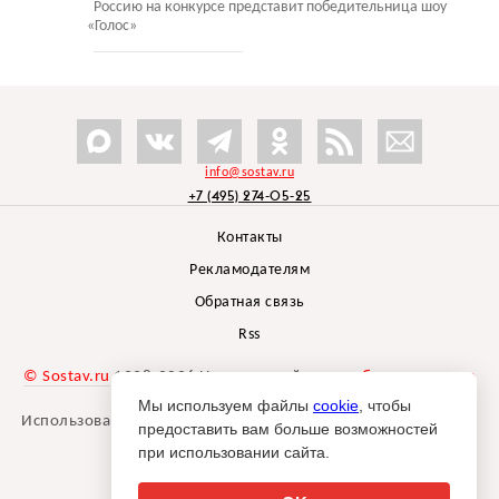
Россию на конкурсе представит победительница шоу
«
Голос»
info@sostav.ru
+7 (495) 274-05-25
Контакты
Рекламодателям
Обратная связь
Rss
© Sostav.ru
1998-2026 Независимый проект
брендингового
агентства Depot
Мы используем файлы
cookie
, чтобы
Использование материалов Sostav.ru допустимо только при
предоставить вам больше возможностей
указании источника.
при использовании сайта.
Дизайн сайта -
Liqium
.
18+