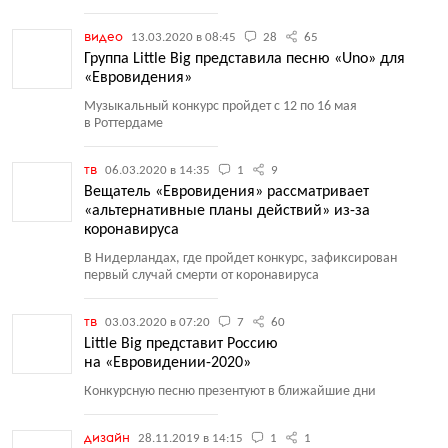
видео
13.03.2020 в 08:45
28
65
Группа Little Big представила песню «Uno» для
«Евровидения»
Музыкальный конкурс пройдет с 12 по 16 мая
в Роттердаме
тв
06.03.2020 в 14:35
1
9
Вещатель «Евровидения» рассматривает
«альтернативные планы действий» из-за
коронавируса
В Нидерландах, где пройдет конкурс, зафиксирован
первый случай смерти от коронавируса
тв
03.03.2020 в 07:20
7
60
Little Big представит Россию
на «Евровидении-2020»
Конкурсную песню презентуют в ближайшие дни
дизайн
28.11.2019 в 14:15
1
1