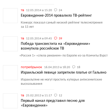
тв
12.05.2014 в 15:20
24
Евровидение-2014 провалило ТВ-рейтинг
Конкурс показал самый низкий рейтинг телесмотрения
за 13 лет
тв
12.05.2014 в 09:45
39
Победа трансвестита на «Евровидении»
возмутила российское ТВ
«
Россия 1» «спела реквием» по Европе из-за Кончиты Вурст
потребрынок
16.04.2013 в 18:20
18
Израильской певице запретили платье от Гальяно
Израильтяне не могут простить кутюрье антисемитские
высказывания
тв
25.02.2013 в 11:17
12
Первый канал представил песню для
«Евровидения»