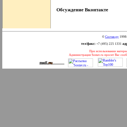
Обсуждение Вконтакте
©
Состав.ру
1998
тел/факс:
адр
+7 (495) 225 1331
При использовании материал
Администрация Sostav.ru просит Вас соо