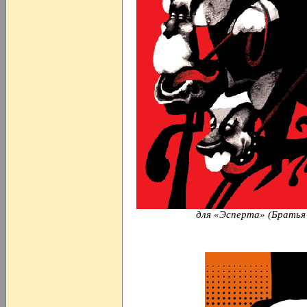
для «Эсперта» (Братья 