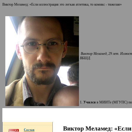
Виктор Меламед: «Если иллюстрация это легкая атлетика, то комикс - тяжелая»
Виктор Меламед, 29 лет. Иллюстр
ВБШД.
1.
Учился
в МИИТе (МГУПС) по сп
Виктор Меламед: «Если
Состав