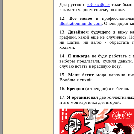
Для русского
«Эсквайра»
тоже было 
каком-то черном списке, похоже.
12.
Все новое
в профессионал
illustrationmundo.com
. Очень дорог м
13.
Дизайном будущего
я вижу ка
графики, какой еще не случилось. Н
ни шатко, ни валко - обрастать 
ходами.
14.
Я никогда
не буду работать с 
выборы предлагали, сулили деньги
случаю встать в красивую позу.
15.
Меня бесит
мода нарочно пис
Вообще я тихий.
16
. Брендов
(и трендов) я избегаю.
17.
Я организовал
две коллективны
и это моя картинка для второй: