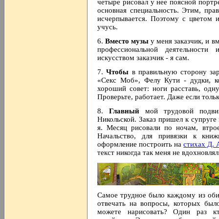
четыре рисовал у нее поясной портре
основная специальность. Этим, пра
исчерпывается. Поэтому с цветом 
учусь.
6.
Вместо музы
у меня заказчик, и в
профессиональной деятельности
искусством заказчик - я сам.
7.
Чтобы
в правильную сторону зар
«Секс Моб», Фелу Кути - дудки, к
хороший совет: ноги расставь, одн
Проверьте, работает. Даже если толь
8.
Главный
мой трудовой подви
Никольской. Заказ пришел к супруге 
я. Месяц рисовали по ночам, втр
Начальство, для привязки к книж
оформление построить на
стихах Д. 
текст никогда так меня не вдохновлял
Самое трудное было каждому из оби
отвечать на вопросы, которых был
можете нарисовать? Один раз кто