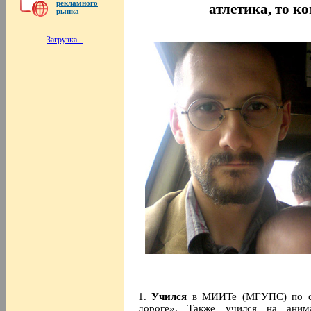
рекламного
атлетика, то к
рынка
Загрузка...
1.
Учился
в МИИТе (МГУПС) по спе
дороге». Также учился на аним