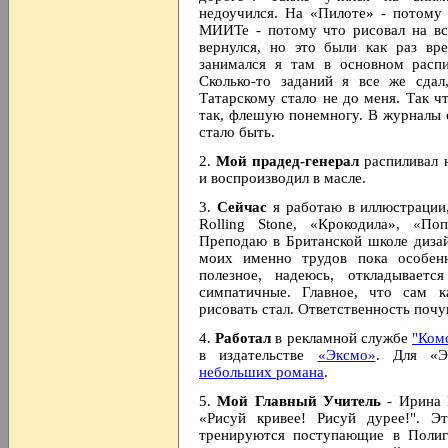
недоучился. На «Пилоте» - потому
МИИТе - потому что рисовал на вс
вернулся, но это были как раз вр
занимался я там в основном рас
Сколько-то заданий я все же сдал
Татарскому стало не до меня. Так ч
так, флешую понемногу. В журналы с
стало быть.
2.
Мой прадед-генерал
распиливал 
и воспроизводил в масле.
3.
Сейчас
я работаю в иллюстрации
Rolling Stone, «Крокодила», «П
Преподаю в Британской школе дизай
моих именно трудов пока особенн
полезное, надеюсь, откладывает
симпатичные. Главное, что сам к
рисовать стал. Ответственность почу
4.
Работал
в рекламной службе
"Ком
в издательстве
«Эксмо»
. Для «Э
небольших романа
.
5.
Мой Главный Учитель
- Ирина 
«Рисуй кривее! Рисуй дурее!". 
тренируются поступающие в Полигр