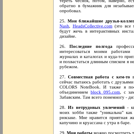
тереть чеснок, потом, наверно, ес
обратно в бумажник для незабывае
опробовал.
25.
Мои ближайшие друзья-коллег
Nash
,
HeadsCollective.com
(это все 
будут жечь в интерактивных инста
дизайне.
26.
Последние полгода
професси
интересоваться моими работами
журналах и каталогах и куда-то при
и похвастаться длинным списком я не 
рубежом.
27.
Совместная работа с кем-то
в
сейчас пытаюсь работать с друзьям
COLORS NoteBook. И также я пос
объединением
block 095.com
, с з
Забавским. Там всего понемногу - ди
28.
Из нетрудовых увлечений
- кн
моих хобби также "уникальна" как
рюкзаке. Мне нравится приятная ж
капучино и круассана с утра в баре.
29.
Мои работы
можно посмотреть 