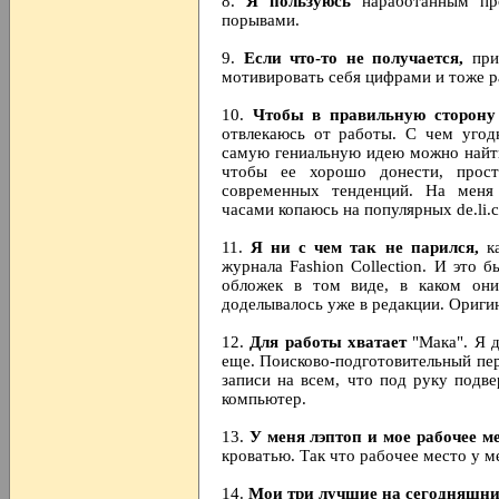
8.
Я пользуюсь
наработанным про
порывами.
9.
Если что-то не получается,
прих
мотивировать себя цифрами и тоже р
10.
Чтобы в правильную сторону 
отвлекаюсь от работы. С чем угодн
самую гениальную идею можно найти
чтобы ее хорошо донести, прос
современных тенденций. На меня 
часами копаюсь на популярных de.li.c
11.
Я ни с чем так не парился,
ка
журнала Fashion Collection. И это 
обложек в том виде, в каком он
доделывалось уже в редакции. Ориги
12.
Для работы хватает
"Мака". Я д
еще. Поисково-подготовительный пер
записи на всем, что под руку подве
компьютер.
13.
У меня лэптоп и мое рабочее м
кроватью. Так что рабочее место у м
14.
Мои три лучшие на сегодняшни