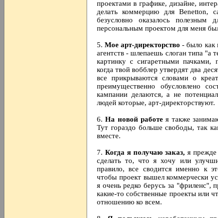
проектами в графике, дизайне, интер
делать коммерцию для Benetton, с
безусловно оказалось полезным
персональным проектом для меня бы
5.
Мое арт-директорство
- было как
агентств - шлепаешь слоган типа "а
картинку с сигаретными пачками,
когда твой вобблер утвердят два де
все прикрываются словами о креат
преимущественно обусловлено сос
кампании делаются, а не потенци
людей которые, арт-директорствуют.
6.
На новой работе
я также занимаю
Тут гораздо больше свободы, так ка
вместе.
7.
Когда я получаю заказ,
я прежде 
сделать то, что я хочу или улучш
правило, все сводится именно к э
чтобы проект вышел коммерчески у
я очень редко берусь за "фриленс", 
какие-то собственные проекты или чт
отношению ко всем.