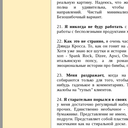
реальную картину. Надеюсь, что жи
полна и удивительна, чтобы в
направлений. Чистый минимал
Безошибочный вариант.
21.
Я никогда не буду работать
с 
работы с бесполезными продуктами х
22.
Как это не странно,
я очень ча
Дэвида Кросса. То, как он гонит на
Хотя уже знаю все шутки и истории 
хоп - Spank Rock, Dizee, Apsci, O
итальянскую попсу, а ля роман
эмоциональные истории про бимбы, п
23.
Меня раздражает,
когда на 
собираются только для того, чтоб
нибудь гаденькое в комментариях.
жалобы на "тупых" клиентов.
24.
Я старательно порылся в своих
у меня достаточно регулярный набор
прочих. Единственно необычное - 
бумажнике. Представление не имею, 
подруги. Представляет собой пласти
насечками как на стиральной доске.