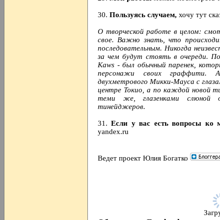
30.
Пользуясь случаем,
хочу тут ска
О творческой работе в целом: смо
свое. Важно знать, что происход
последовательным. Никогда неизвес
за чем будут стоять в очереди. П
Kaws - был обычный паренек, котор
персонажи своих граффити. 
двухметрового Микки-Мауса с глазам
центре Токио, а по каждой новой т
теми же, глазенками слюной о
тинейджеров.
31.
Если у вас есть вопросы ко 
yandex.ru
Ведет проект Юлия Богатко
Загру