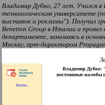
Владимир Дубко, 27 лет. Учился 
технологическом университете (п
выставок и рекламы"). Получил г
Benetton Group в Италии и провел
департаменте, занимаясь в основн
Москву, арт-директором Propagand
З
Владимир Дубко: 
Состав
рекламного
постоянные жалобы 
рынка
Загрузка...