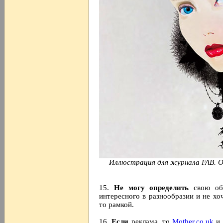
Иллюстрация для журнала FAB. О
15.
Не могу определить
свою обл
интересного в разнообразии и не хо
то рамкой.
16.
Если
реклама, то
Mother.co.uk
и