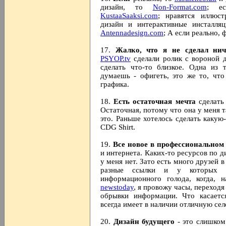
дизайн, то
Non-Format.com
; ес
KustaaSaaksi.com
; нравятся иллюс
дизайн и интерактивные инсталл
Antennadesign.com
; А если реально,
17.
Жалко, что я не сделал нич
PSYOP.tv
сделали ролик с вороной 
сделать что-то близкое. Одна из
думаешь - офигеть, это же то, чт
графика.
18.
Есть остаточная мечта
сделать
Остаточная, потому что она у меня т
это. Раньше хотелось сделать какую
CDG Shirt.
19.
Все новое в профессиональном
и интернета. Каких-то ресурсов по 
у меня нет. Зато есть много друзей 
разные ссылки и у которых 
информационного голода, когда, 
newstoday
, я провожу часы, переходя
обрывки информации. Что касает
всегда имеет в наличии отличную се
20.
Дизайн будущего
- это слишком