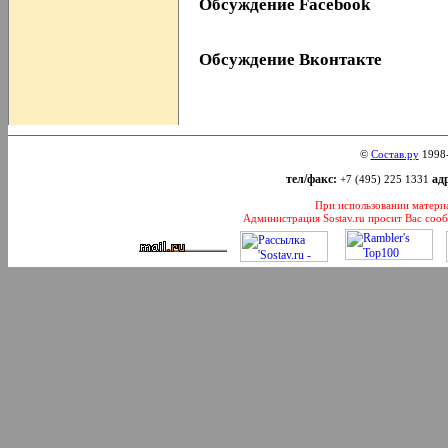
Обсуждение Facebook
Обсуждение Вконтакте
©
Состав.ру
1998
тел/факс:
адр
+7 (495) 225 1331
При использовании материал
Администрация Sostav.ru просит Вас соо