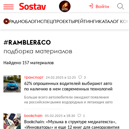
Войти
РАДИО
БЛОГИ
СПЕЦПРОЕКТЫ
РЕЙТИНГИ
КАТАЛОГ К
#
RAMBLER&CO
подборка материалов
Найдено 157 материалов
транспорт
24.02.2025 в 12:25
3
62% опрошенных водителей выбирают авто
по наличию в нем современных технологий
Больше всего автолюбители ожидают появления
на российском рынке водородных и летающих авто
bookchain
05.02.2025 в 18:30
1
Bookchain: «Музыка в структуре медиатекста»,
«Инноваторы» и еще 12 книг для саморазвития