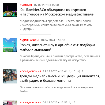
event/pr
07.09.2024 в 15:00
Как Rambler&Co объединил конкурентов
и партнёров на Московском медиафестивале
Медиахолдинг был представлен креативной зоной
и экспертными спикерами по самым важным темам
индустрии
digital-кейсы
18.06.2024 в 18:50
Roblox, интернет-шоу и арт-объекты: подборка
майских активаций
Многие бренды ушли в онлайн-пространство, оставшиеся
в реальной жизни сделали ставку на искусство
исследования
29.12.2023 в 16:48
5
1
Тренды медиабизнеса 2023: дефицит инвентаря,
взлёт радио и больше контента
О самых главных событиях года читайте в материале
Sostav
исследования
04.12.2023 в 12:55
2