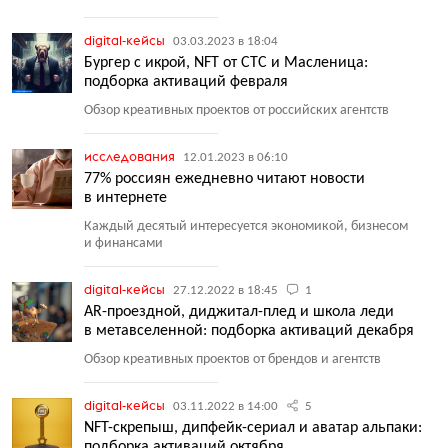
digital-кейсы
03.03.2023 в 18:04
Бургер с икрой, NFT от СТС и Масленица:
подборка активаций февраля
Обзор креативных проектов от российских агентств
исследования
12.01.2023 в 06:10
77% россиян ежедневно читают новости
в интернете
Каждый десятый интересуется экономикой, бизнесом
и финансами
digital-кейсы
27.12.2022 в 18:45
1
AR-проездной, диджитал-плед и школа леди
в метавселенной: подборка активаций декабря
Обзор креативных проектов от брендов и агентств
digital-кейсы
03.11.2022 в 14:00
5
NFT-скрепыш, дипфейк-сериал и аватар альпаки:
подборка активаций октября