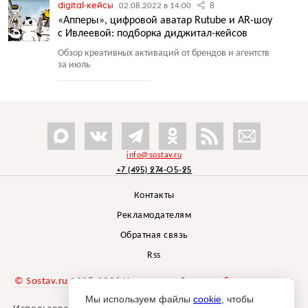
digital-кейсы
02.08.2022 в 14:00
8
«Апперы», цифровой аватар Rutube и AR-шоу
с Ивлеевой: подборка диджитал-кейсов
Обзор креативных активаций от брендов и агентств
за июль
info@sostav.ru
+7 (495) 274-05-25
Контакты
Рекламодателям
Обратная связь
Rss
© Sostav.ru
1998-2026 Независимый проект
брендингового
агентства Depot
Мы используем файлы
cookie
, чтобы