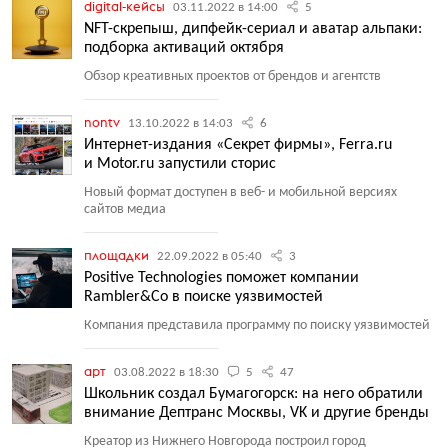
digital-кейсы
03.11.2022 в 14:00
5
NFT-скрепыш, дипфейк-сериал и аватар альпаки:
подборка активаций октября
Обзор креативных проектов от брендов и агентств
nontv
13.10.2022 в 14:03
6
Интернет-издания «Секрет фирмы», Ferra.ru
и Motor.ru запустили сторис
Новый формат доступен в веб- и мобильной версиях
сайтов медиа
площадки
22.09.2022 в 05:40
3
Positive Technologies поможет компании
Rambler&Co в поиске уязвимостей
Компания представила программу по поиску уязвимостей
арт
03.08.2022 в 18:30
5
47
Школьник создал Бумагогорск: на него обратили
внимание Дептранс Москвы, VK и другие бренды
Креатор из Нижнего Новгорода построил город