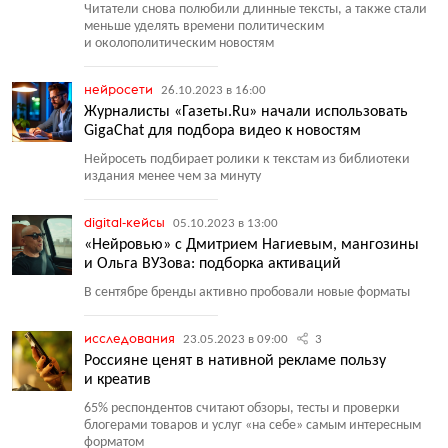
Читатели снова полюбили длинные тексты, а также стали
меньше уделять времени политическим
и околополитическим новостям
нейросети
26.10.2023 в 16:00
Журналисты «Газеты.Ru» начали использовать
GigaChat для подбора видео к новостям
Нейросеть подбирает ролики к текстам из библиотеки
издания менее чем за минуту
digital-кейсы
05.10.2023 в 13:00
«Нейровью» с Дмитрием Нагиевым, мангозины
и Ольга ВУЗова: подборка активаций
В сентябре бренды активно пробовали новые форматы
исследования
23.05.2023 в 09:00
3
Россияне ценят в нативной рекламе пользу
и креатив
65% респондентов считают обзоры, тесты и проверки
блогерами товаров и услуг
«
на себе» самым интересным
форматом