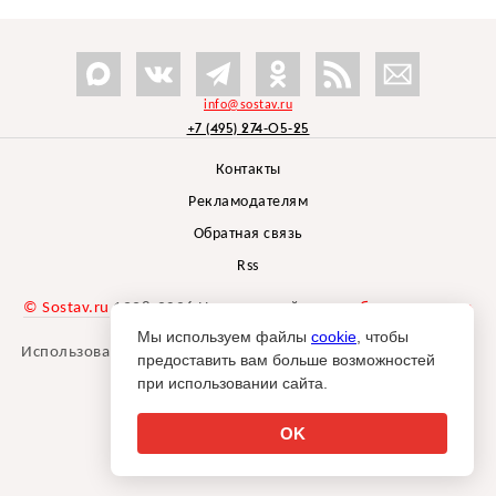
info@sostav.ru
+7 (495) 274-05-25
Контакты
Рекламодателям
Обратная связь
Rss
© Sostav.ru
1998-2026 Независимый проект
брендингового
агентства Depot
Мы используем файлы
cookie
, чтобы
Использование материалов Sostav.ru допустимо только при
предоставить вам больше возможностей
указании источника.
при использовании сайта.
Дизайн сайта -
Liqium
.
18+
OK