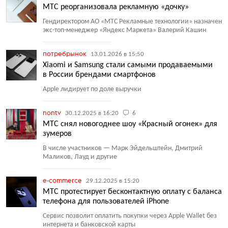
МТС реорганизовала рекламную «дочку»
Гендиректором АО «МТС Рекламные технологии» назначен
экс-топ-менеджер
«
Яндекс Маркета» Валерий Кашин
потребрынок
13.01.2026 в 15:50
Xiaomi и Samsung стали самыми продаваемыми
в России брендами смартфонов
Apple лидирует по доле выручки
nontv
30.12.2025 в 16:20
6
МТС снял новогоднее шоу «Красный огонек» для
зумеров
В числе участников — Марк Эйдельштейн, Дмитрий
Маликов, Лауд и другие
e-commerce
29.12.2025 в 15:20
МТС протестирует бесконтактную оплату с баланса
телефона для пользователей iPhone
Сервис позволит оплатить покупки через Apple Wallet без
интернета и банковской карты