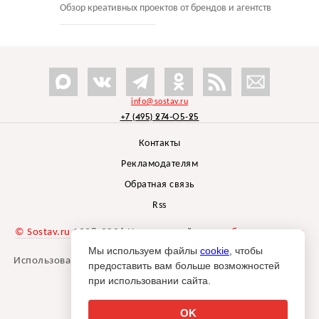
Обзор креативных проектов от брендов и агентств
info@sostav.ru
+7 (495) 274-05-25
Контакты
Рекламодателям
Обратная связь
Rss
© Sostav.ru
1998-2026 Независимый проект
брендингового
агентства Depot
Мы используем файлы
cookie
, чтобы
Использование материалов Sostav.ru допустимо только при
предоставить вам больше возможностей
указании источника.
при использовании сайта.
Дизайн сайта -
Liqium
.
18+
OK