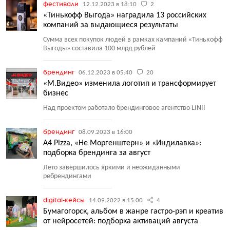
фестивали
12.12.2023 в 18:10
2
«Тинькофф Выгода» наградила 13 российских
компаний за выдающиеся результаты
Сумма всех покупок людей в рамках кампаний
«
Тинькофф
Выгоды» составила 100 млрд рублей
брендинг
06.12.2023 в 05:40
20
«М.Видео» изменила логотип и трансформирует
бизнес
Над проектом работало брендинговое агентство LINII
брендинг
08.09.2023 в 16:00
А4 Pizza, «Не Моргенштерн» и «Индилавка»:
подборка брендинга за август
Лето завершилось яркими и неожиданными
ребрендингами
digital-кейсы
14.09.2022 в 15:00
4
Бумагогорск, альбом в жанре гастро-рэп и креатив
от нейросетей: подборка активаций августа