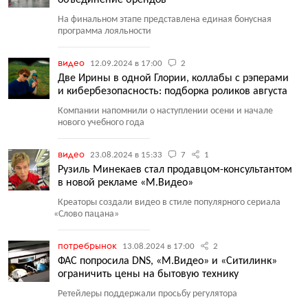
объединение брендов
На финальном этапе представлена единая бонусная
программа лояльности
видео
12.09.2024 в 17:00
2
Две Ирины в одной Глории, коллабы с рэперами
и кибербезопасность: подборка роликов августа
Компании напомнили о наступлении осени и начале
нового учебного года
видео
23.08.2024 в 15:33
7
1
Рузиль Минекаев стал продавцом-консультантом
в новой рекламе «М.Видео»
Креаторы создали видео в стиле популярного сериала
«
Слово пацана»
потребрынок
13.08.2024 в 17:00
2
ФАС попросила DNS, «М.Видео» и «Ситилинк»
ограничить цены на бытовую технику
Ретейлеры поддержали просьбу регулятора