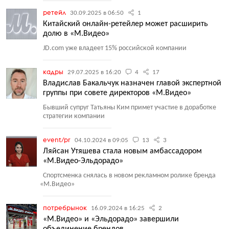
ретейл
30.09.2025 в 06:50
1
Китайский онлайн-ретейлер может расширить
долю в «М.Видео»
JD.com уже владеет 15% российской компании
кадры
29.07.2025 в 16:20
4
17
Владислав Бакальчук назначен главой экспертной
группы при совете директоров «М.Видео»
Бывший супруг Татьяны Ким примет участие в доработке
стратегии компании
event/pr
04.10.2024 в 09:05
13
3
Ляйсан Утяшева стала новым амбассадором
«М.Видео-Эльдорадо»
Спортсменка снялась в новом рекламном ролике бренда
«
М.Видео»
потребрынок
16.09.2024 в 16:25
2
«М.Видео» и «Эльдорадо» завершили