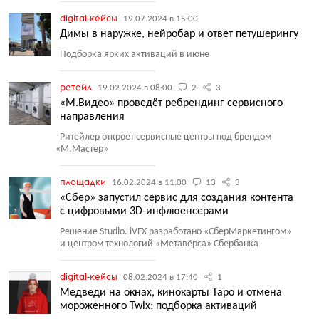
digital-кейсы
19.07.2024 в 15:00
Димы в наружке, нейробар и ответ петушерингу
Подборка ярких активаций в июне
ретейл
19.02.2024 в 08:00
2
3
«М.Видео» проведёт ребрендинг сервисного
направления
Ритейлер откроет сервисные центры под брендом
«
М.Мастер»
площадки
16.02.2024 в 11:00
13
3
«Сбер» запустил сервис для создания контента
с цифровыми 3D-инфлюенсерами
Решение Studio. iVFX разработано
«
СберМаркетингом»
и центром технологий
«
Метавёрса» Сбербанка
digital-кейсы
08.02.2024 в 17:40
1
Медведи на окнах, кинокарты Таро и отмена
мороженного Twix: подборка активаций