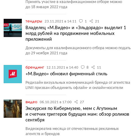
Принять участие в квалификационном отборе можно
до 18 января 2022 года
тендеры
23.11.2021 в 14:11
1
21
Владелец «М.Видео» и «Эльдорадо» выделит 1
млрд рублей на продвижение мобильных
приложений
Документы для квалификационного отбора можно подать
до 29 ноября 2021 года
брендинг
12.11.2021 в 14:40
8
11
«М.Видео» обновил фирменный стиль
Редизайн визуальных коммуникаций бренда от агентства
LINII призван объединить офлайн- и онлайн-носители
видео
06.10.2021 в 17:00
27
Экскурсия по Кибермузею, мем с Агутиным
и счетчик триггеров будущих мам: обзор роликов
сентября
Видеокреатив месяца от отечественных рекламных
агентств и брендов