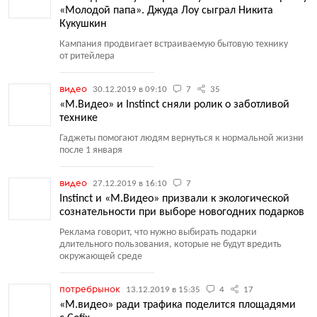
«Молодой папа». Джуда Лоу сыграл Никита
Кукушкин
Кампания продвигает встраиваемую бытовую технику
от ритейлера
видео
30.12.2019 в 09:10
7
35
«М.Видео» и Instinct сняли ролик о заботливой
технике
Гаджеты помогают людям вернуться к нормальной жизни
после 1 января
видео
27.12.2019 в 16:10
7
Instinct и «М.Видео» призвали к экологической
сознательности при выборе новогодних подарков
Реклама говорит, что нужно выбирать подарки
длительного пользования, которые не будут вредить
окружающей среде
потребрынок
13.12.2019 в 15:35
4
17
«М.видео» ради трафика поделится площадями