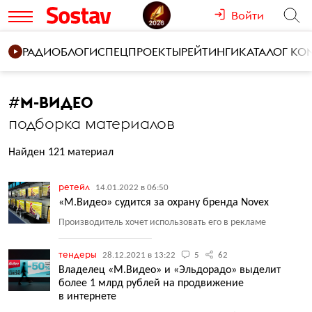
Войти
РАДИО
БЛОГИ
СПЕЦПРОЕКТЫ
РЕЙТИНГИ
КАТАЛОГ К
#
М-ВИДЕО
подборка материалов
Найден 121 материал
ретейл
14.01.2022 в 06:50
«М.Видео» судится за охрану бренда Novex
Производитель хочет использовать его в рекламе
тендеры
28.12.2021 в 13:22
5
62
Владелец «М.Видео» и «Эльдорадо» выделит
более 1 млрд рублей на продвижение
в интернете