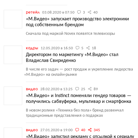
ретейл
03.08.2020 в 07:50
3
40
«М.Видео» запускает производство электроники
под собственным брендом
Сначала под маркой Novex появятся телевизоры
кадры
12.05.2020 в 16:50
5
18
Директором по маркетингу «М.Видео» стал
Владислав Свириденко
В числе его задач — рост продаж и укрепление лидерства
«
М.Видео» на онлайн-рынке
видео
28.02.2020 в 13:25
25
89
«М.Видео» и Instinct поменяли гендер товаров —
получились сабвуферка, мультивар и смартфонка
В новом ролике
«
Техника без пола» бренд развенчал
традиционные представления о подарках
видео
27.01.2020 в 19:00
40
345
«М.Видео» запустил рекламу с отсылкой к сериалу