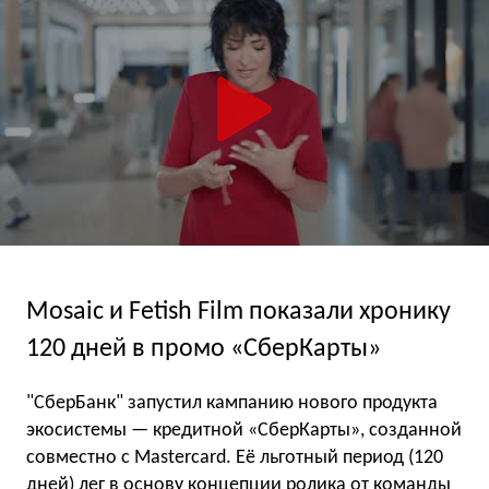
Mosaic и Fetish Film показали хронику
120 дней в промо «СберКарты»
"СберБанк" запустил кампанию нового продукта
экосистемы — кредитной «СберКарты», созданной
совместно с Mastercard. Её льготный период (120
дней) лег в основу концепции ролика от команды