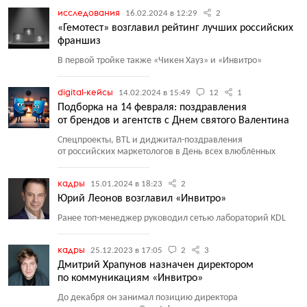
исследования
16.02.2024 в 12:29
2
«Гемотест» возглавил рейтинг лучших российских
франшиз
В первой тройке также
«
Чикен Хауз» и «Инвитро»
digital-кейсы
14.02.2024 в 15:49
12
1
Подборка на 14 февраля: поздравления
от брендов и агентств с Днем святого Валентина
Спецпроекты, BTL и диджитал-поздравления
от российских маркетологов в День всех влюблённых
кадры
15.01.2024 в 18:23
2
Юрий Леонов возглавил «Инвитро»
Ранее топ-менеджер руководил сетью лабораторий KDL
кадры
25.12.2023 в 17:05
2
3
Дмитрий Храпунов назначен директором
по коммуникациям «Инвитро»
До декабря он занимал позицию директора