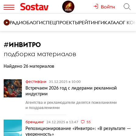
Войти
РАДИО
БЛОГИ
СПЕЦПРОЕКТЫ
РЕЙТИНГИ
КАТАЛОГ К
#
ИНВИТРО
подборка материалов
Найдено 26 материалов
фестивали
31.12.2025 в 10:00
Встречаем 2026 год с лидерами рекламной
индустрии
Агентства и рекламодатели делятся пожеланиями
и поздравлениями
брендинг
24.12.2025 в 13:47
55
Репозиционирование «Инвитро»: «В результате —
уверенность»