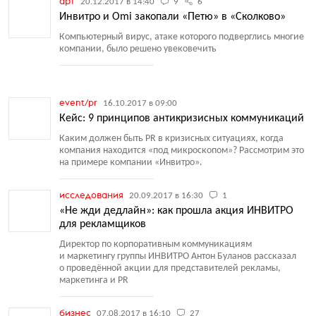
арт
20.12.2017 в 14:40
9
6
Инвитро и Omi закопали «Петю» в «Сколково»
Компьютерный вирус, атаке которого подверглись многие
компании, было решено увековечить
event/pr
16.10.2017 в 09:00
Кейс: 9 принципов антикризисных коммуникаций
Каким должен быть PR в кризисных ситуациях, когда
компания находится
«
под микроскопом»? Рассмотрим это
на примере компании
«
Инвитро».
исследования
20.09.2017 в 16:30
1
«Не жди дедлайн»: как прошла акция ИНВИТРО
для рекламщиков
Директор по корпоративным коммуникациям
и маркетингу группы ИНВИТРО Антон Буланов рассказал
о проведённой акции для представителей рекламы,
маркетинга и PR
бизнес
07.08.2017 в 16:10
27