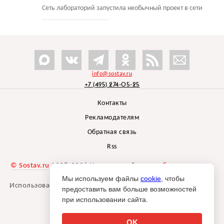
Сеть лабораторий запустила необычный проект в сети
info@sostav.ru
+7 (495) 274-05-25
Контакты
Рекламодателям
Обратная связь
Rss
© Sostav.ru
1998-2026 Независимый проект
брендингового
агентства Depot
Мы используем файлы
cookie
, чтобы
Использование материалов Sostav.ru допустимо только при
предоставить вам больше возможностей
указании источника.
при использовании сайта.
Дизайн сайта -
Liqium
.
18+
OK