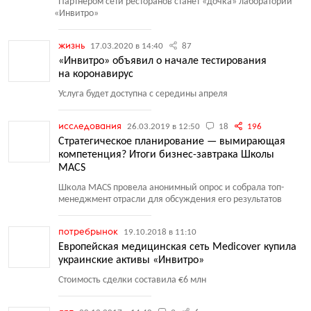
Партнером сети ресторанов станет
«
дочка» лаборатории
«
Инвитро»
жизнь
17.03.2020 в 14:40
87
«Инвитро» объявил о начале тестирования
на коронавирус
Услуга будет доступна с середины апреля
исследования
26.03.2019 в 12:50
18
196
Стратегическое планирование — вымирающая
компетенция? Итоги бизнес-завтрака Школы
MACS
Школа MACS провела анонимный опрос и собрала топ-
менеджмент отрасли для обсуждения его результатов
потребрынок
19.10.2018 в 11:10
Европейская медицинская сеть Medicover купила
украинские активы «Инвитро»
Стоимость сделки составила €6 млн