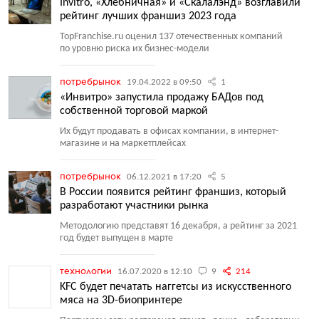
Invitro, «Хлебничная» и «Скалалэнд» возглавили
рейтинг лучших франшиз 2023 года
TopFranchise.ru оценил 137 отечественных компаний
по уровню риска их бизнес-модели
потребрынок
19.04.2022 в 09:50
1
«Инвитро» запустила продажу БАДов под
собственной торговой маркой
Их будут продавать в офисах компании, в интернет-
магазине и на маркетплейсах
потребрынок
06.12.2021 в 17:20
5
В России появится рейтинг франшиз, который
разработают участники рынка
Методологию представят 16 декабря, а рейтинг за 2021
год будет выпущен в марте
технологии
16.07.2020 в 12:10
9
214
KFC будет печатать наггетсы из искусственного
мяса на 3D-биопринтере