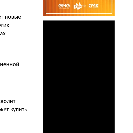
ет новые
угих
ах
иненной
зволит
жет купить