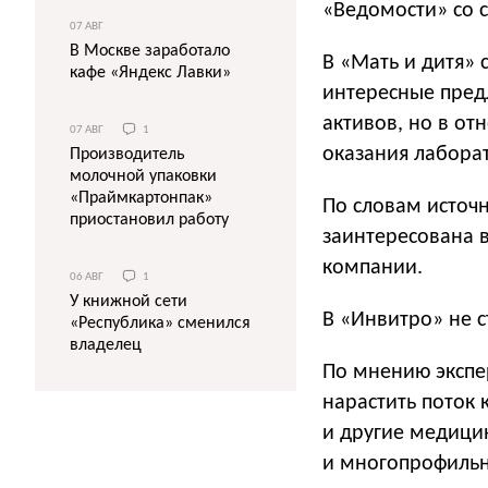
«Ведомости» со с
07 АВГ
В Москве заработало
В «Мать и дитя» 
кафе «Яндекс Лавки»
интересные предл
активов, но в о
07 АВГ
1
оказания лаборат
Производитель
молочной упаковки
«Праймкартонпак»
По словам источн
приостановил работу
заинтересована 
компании.
06 АВГ
1
У книжной сети
В «Инвитро» не 
«Республика» сменился
владелец
По мнению экспе
нарастить поток 
и другие медици
и многопрофильн