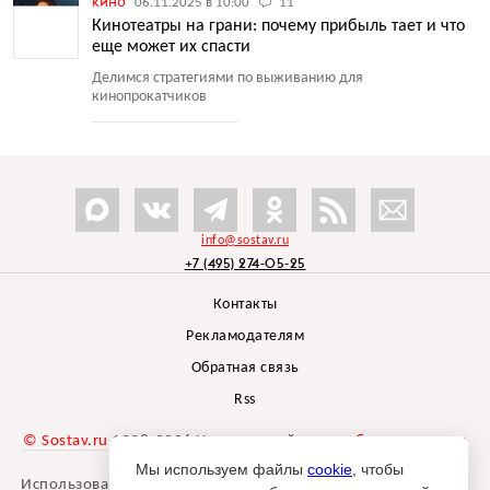
кино
06.11.2025 в 10:00
11
Кинотеатры на грани: почему прибыль тает и что
еще может их спасти
Делимся стратегиями по выживанию для
кинопрокатчиков
info@sostav.ru
+7 (495) 274-05-25
Контакты
Рекламодателям
Обратная связь
Rss
© Sostav.ru
1998-2026 Независимый проект
брендингового
агентства Depot
Мы используем файлы
cookie
, чтобы
Использование материалов Sostav.ru допустимо только при