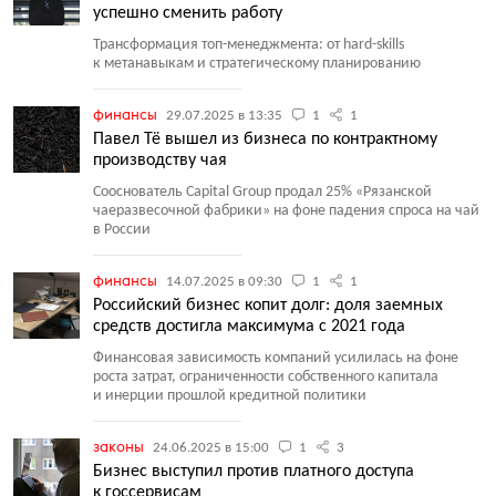
успешно сменить работу
Трансформация топ-менеджмента: от hard-skills
к метанавыкам и стратегическому планированию
финансы
29.07.2025 в 13:35
1
1
Павел Тё вышел из бизнеса по контрактному
производству чая
Сооснователь Capital Group продал 25% «Рязанской
чаеразвесочной фабрики» на фоне падения спроса на чай
в России
финансы
14.07.2025 в 09:30
1
1
Российский бизнес копит долг: доля заемных
средств достигла максимума с 2021 года
Финансовая зависимость компаний усилилась на фоне
роста затрат, ограниченности собственного капитала
и инерции прошлой кредитной политики
законы
24.06.2025 в 15:00
1
3
Бизнес выступил против платного доступа
к госсервисам