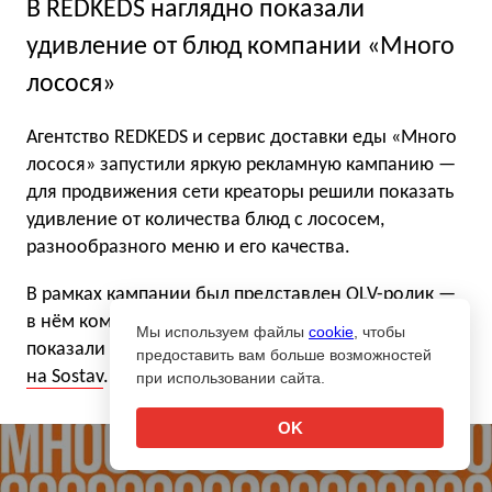
В REDKEDS наглядно показали
удивление от блюд компании «Много
лосося»
Агентство REDKEDS и сервис доставки еды «Много
лосося» запустили яркую рекламную кампанию —
для продвижения сети креаторы решили показать
удивление от количества блюд с лососем,
разнообразного меню и его качества.
В рамках кампании был представлен OLV-ролик —
в нём команда агентства и продакшн Kinemotor
Мы используем файлы
cookie
, чтобы
показали масштаб блюд компании.
Подробнее
предоставить вам больше возможностей
на Sostav
.
при использовании сайта.
OK