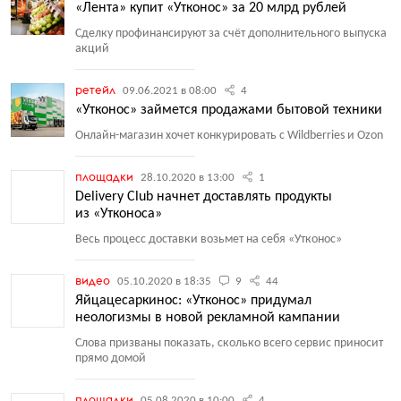
«Лента» купит «Утконос» за 20 млрд рублей
Сделку профинансируют за счёт дополнительного выпуска
акций
ретейл
09.06.2021 в 08:00
4
«Утконос» займется продажами бытовой техники
Онлайн-магазин хочет конкурировать с Wildberries и Ozon
площадки
28.10.2020 в 13:00
1
Delivery Club начнет доставлять продукты
из «Утконоса»
Весь процесс доставки возьмет на себя
«
Утконос»
видео
05.10.2020 в 18:35
9
44
Яйцацесаркинос: «Утконос» придумал
неологизмы в новой рекламной кампании
Слова призваны показать, сколько всего сервис приносит
прямо домой
площадки
05.08.2020 в 10:00
4