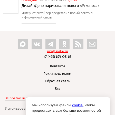
брендинг
29.08.2013 в 10:45
50
ДизайнДепо нарисовали нового «Утконоса»
Интернет-ритейлер представил новый логотип
и фирменный стиль
info@sostav.ru
+7 (495) 274-05-25
Контакты
Рекламодателям
Обратная связь
Rss
© Sostav.ru
1998-2026 Независимый проект
брендингового
агентства Depot
Мы используем файлы
cookie
, чтобы
Использование материалов Sostav.ru допустимо только при
предоставить вам больше возможностей
указании источника.