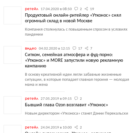
ретейл
17.04.2020 в 08:50
2
19
Продуктовый онлайн-ритейлер «Утконос» снял
огромный склад в новой Москве
Компания столкнулась с повышенным спросом в условиях
пандемии
видео
04.02.2020 в 12:15
17
7
Ситком, семейная атмосфера и фуд-порно:
«Утконос» и MORE запустили новую рекламную
кампанию
В основу креативной идеи легли забавные жизненные
ситуации, в которые попадает главная героиня — молодая
мама и жена
ретейл
27.05.2019 в 09:15
2
Бывший глава Ozon возглавит «Утконос»
Новым директором
«
Утконоса» станет Дэнни Перекальски
ретейл
24.04.2019 в 10:00
2