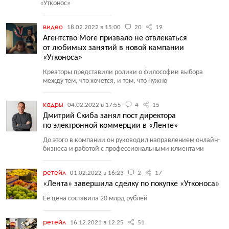
«
Утконос»
видео
18.02.2022 в 15:00
20
19
Агентство More призвало не отвлекаться
от любимых занятий в новой кампании
«Утконоса»
Креаторы представили ролики о философии выбора
между тем, что хочется, и тем, что нужно
кадры
04.02.2022 в 17:55
4
15
Дмитрий Скиба занял пост директора
по электронной коммерции в «Ленте»
До этого в компании он руководил направлением онлайн-
бизнеса и работой с профессиональными клиентами
ретейл
01.02.2022 в 16:23
2
17
«Лента» завершила сделку по покупке «Утконоса»
Её цена составила 20 млрд рублей
ретейл
16.12.2021 в 12:25
51