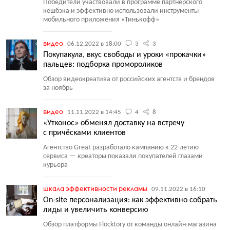
Победители участвовали в программе партнёрского
кешбэка и эффективно использовали инструменты
мобильного приложения
«
Тинькофф»
видео
06.12.2022 в 18:00
3
3
Покупакула, вкус свободы и уроки «прокачки»
пальцев: подборка промороликов
Обзор видеокреатива от российских агентств и брендов
за ноябрь
видео
11.11.2022 в 14:45
4
8
«Утконос» обменял доставку на встречу
с причёсками клиентов
Агентство Great разработало кампанию к 22-летию
сервиса — креаторы показали покупателей глазами
курьера
шкала эффективности рекламы
09.11.2022 в 16:10
On-site персонализация: как эффективно собрать
лиды и увеличить конверсию
Обзор платформы Floсktory от команды онлайн-магазина