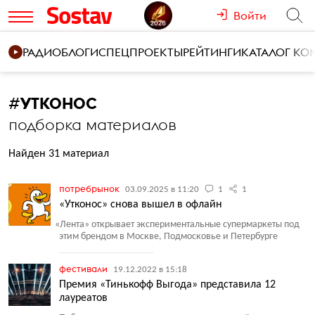
Войти
РАДИО
БЛОГИ
СПЕЦПРОЕКТЫ
РЕЙТИНГИ
КАТАЛОГ К
#
УТКОНОС
подборка материалов
Найден 31 материал
потребрынок
03.09.2025 в 11:20
1
1
«Утконос» снова вышел в офлайн
«
Лента» открывает экспериментальные супермаркеты под
этим брендом в Москве, Подмосковье и Петербурге
фестивали
19.12.2022 в 15:18
Премия «Тинькофф Выгода» представила 12
лауреатов