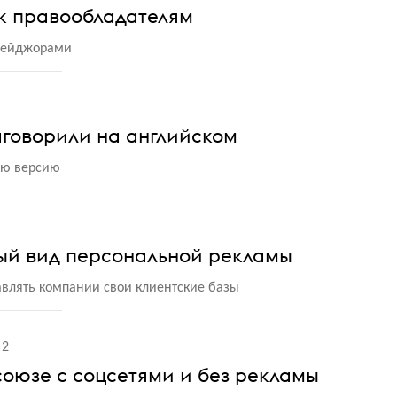
к правообладателям
 мейджорами
аговорили на английском
ую версию
овый вид персональной рекламы
авлять компании свои клиентские базы
2
 союзе с соцсетями и без рекламы