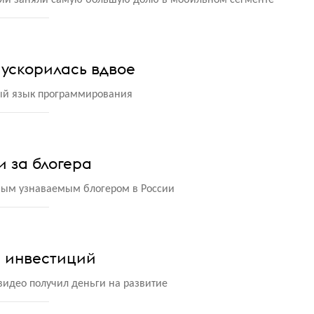
рии заняли самую большую долю в мобильном сегменте
 ускорилась вдвое
вый язык программирования
 за блогера
мым узнаваемым блогером в России
н инвестиций
видео получил деньги на развитие