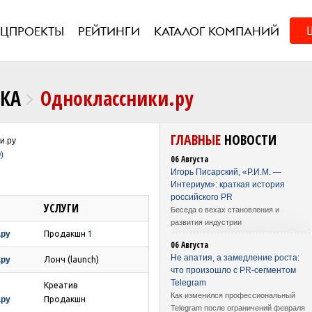
ЕЦПРОЕКТЫ
РЕЙТИНГИ
КАТАЛОГ КОМПАНИЙ
НКА
Одноклассники.ру
ГЛАВНЫЕ
НОВОСТИ
и.ру
)
06 Августа
Игорь Писарский, «Р.И.М. —
Интериум»: краткая история
российского PR
УСЛУГИ
Беседа о вехах становления и
развития индустрии
.ру
Продакшн
1
06 Августа
Не апатия, а замедление роста:
.ру
Лонч (launch)
что произошло с PR-сегментом
Telegram
Креатив
Как изменился профессиональный
.ру
Продакшн
Telegram после ограничений февраля