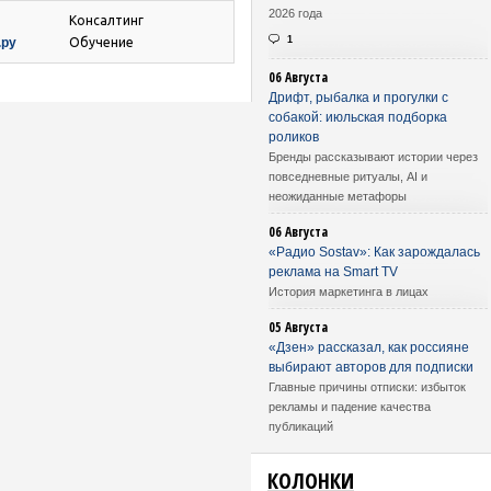
2026 года
Консалтинг
1
.ру
Обучение
06 Августа
Дрифт, рыбалка и прогулки с
собакой: июльская подборка
роликов
Бренды рассказывают истории через
повседневные ритуалы, AI и
неожиданные метафоры
06 Августа
«Радио Sostav»: Как зарождалась
реклама на Smart TV
История маркетинга в лицах
05 Августа
«Дзен» рассказал, как россияне
выбирают авторов для подписки
Главные причины отписки: избыток
рекламы и падение качества
публикаций
КОЛОНКИ