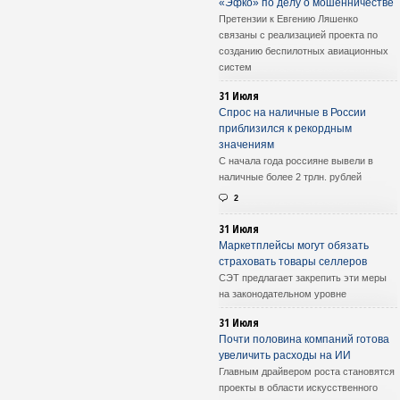
«Эфко» по делу о мошенничестве
Претензии к Евгению Ляшенко
связаны с реализацией проекта по
созданию беспилотных авиационных
систем
31 Июля
Спрос на наличные в России
приблизился к рекордным
значениям
С начала года россияне вывели в
наличные более 2 трлн. рублей
2
31 Июля
Маркетплейсы могут обязать
страховать товары селлеров
СЭТ предлагает закрепить эти меры
на законодательном уровне
31 Июля
Почти половина компаний готова
увеличить расходы на ИИ
Главным драйвером роста становятся
проекты в области искусственного